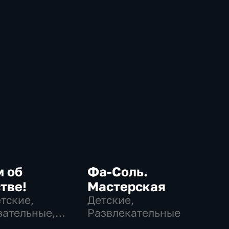
м об
Фа-Соль.
тве!
Мастерская
етские,
Детские,
ательные,
Развлекательные
ательные