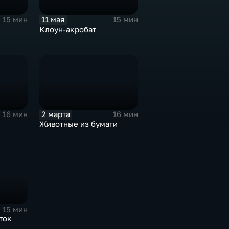
11 мая
15 мин
15 мин
Клоун-акробат
2 марта
16 мин
16 мин
Животные из бумаги
15 мин
ток