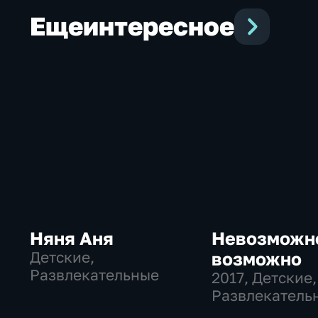
Еще
интересное
Няня Аня
Невозможн
Детские,
возможно
Развлекательные
2017
, Детские,
Развлекатель
образователь