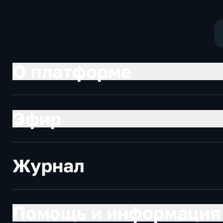
О платформе
Эфир
Журнал
Помощь и информация