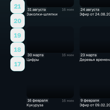
21
31 августа
24 августа
16 мин
Заколки-шляпки
Эфир от 24.08.2
20
19
18
30 марта
23 марта
16 мин
Цифры
Деревья времен
17
16 февраля
9 февраля
16 мин
Кукуруза
Эфир от 09.02.2