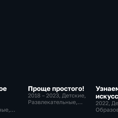
ое
Проще простого!
Узнае
2018 – 2023
, Детские,
искусс
Развлекательные,
2022
, Д
образовательные
ные,
Образов
ные
развлек