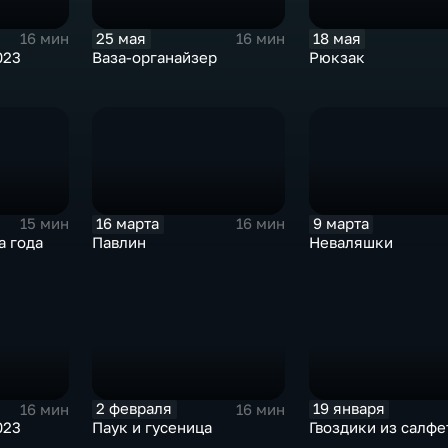
25 мая
18 мая
16 мин
16 мин
023
Ваза-органайзер
Рюкзак
16 марта
9 марта
15 мин
16 мин
а года
Павлин
Неваляшки
2 февраля
19 января
16 мин
16 мин
023
Паук и гусеница
Гвоздики из салфе