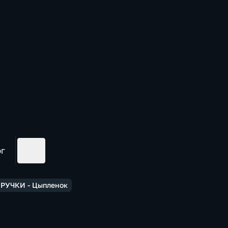
ог
РУЧКИ - Цыпленок