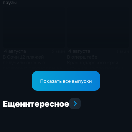
паузы
4 августа
4 августа
2 мин
1 мин
В Сочи 12 пляжей
В оперштабе
получили высшую
Краснодарского края
категорию сертификации
уточнили число погибших
детей при атаке БПЛА в
Архипо-Осиповке
Показать все выпуски
Еще
интересное