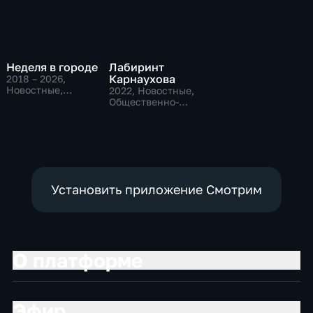
Неделя в городе
Лабиринт
Карнаухова
2018 – 2026
,
Новостные,
2022
, Новостные,
Общественно-
Общественно-
политические,
политические
общество
Установить приложение Смотрим
О платформе
Эфир