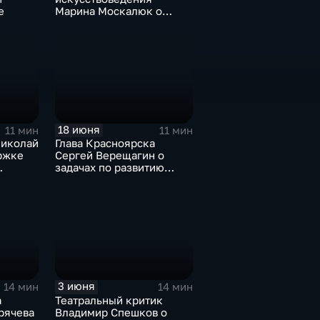
е
Марина Москалюк о
жизни и творчестве
Андрея Поздеева
18 июня
11 мин
11 мин
Николай
Глава Красноярска
ржке
Сергей Верещагин о
задачах по развитию
е
большого Красноярска
3 июня
14 мин
14 мин
а
Театральный критик
рячева
Владимир Спешков о