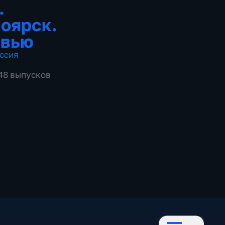
.
оярск.
рвью
ссия
648 выпусков