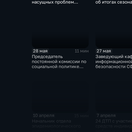
насущных проблем
об итогах сезон
Заполярья
28 мая
27 мая
11 мин
Председатель
Заведующий ка
постоянной комиссии по
информационно
социальной политике
безопасности С
Красноярского
Виталий Вайншт
городского Совета
новых схемах
депутатов Оксана
мошенничества
Ларионова
10 апреля
7 апреля
15 мин
Начальник отдела
24 ДТП с участи
эпидемиологического
средств индиви
надзора Управления
мобильности уж