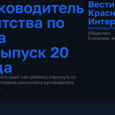
ководитель
Вести
Красн
нтства по
Инте
Интервью
Ро
а
Общество
,
5 сезонов, 
ыпуск 20
да
ого края: как ребёнку отдохнуть со
интервью рассказала руководитель
.