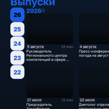
Выпуски
2026
2026
26
25
24
5 августа
4 августа
14 мин
Руководитель
Пресс-конферен
Регионального центра
погода на август
23
компетенций в сфере
ЖКХ Евгений Гаврилов о
подготовке к
22
отопительному сезону
17 июля
22 июля
11 мин
Председатель
Диетолог отдела
Заксобрания
организации ле