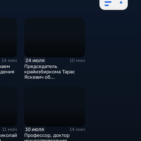
24 июля
14 мин
10 мин
чаем
Председатель
ждения
крайизбиркома Тарас
Яскевич об
я
избирательной
деева
кампании-2026
10 июля
11 мин
14 мин
Николай
Профессор, доктор
й
искусствоведения