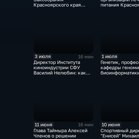
Красноярского края
питания Красно
Алексей Додатко о
краевой клинич
главных итогах работы
больницы Илья
депутатского корпуса 4-
го созыва
3 июля
1 июля
16 мин
Директор Института
Генетик, профес
киноиндустрии СФУ
кафедры геноми
Василий Нелюбин: как
биоинформатик
освоить азы творческой
Константин Кру
специальности и снять
свой первый фильм
11 июня
10 июня
16 мин
Глава Таймыра Алексей
Спортивный дир
Членов о решении
"Енисей" Михаи