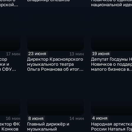
ярской
национальной иде
еской
 Юшков
23 июня
19 июня
17 мин
13 мин
сор
Директор Красноярского
Депутат Госдумы 
ки и
музыкального театра
Новичков о подде
и СФУ
Ольга Романова об итогах
малого бизнеса в
товский
67-го творческого сезона
Красноярском кра
4 июня
8 июня
16 мин
14 мин
Народная артистк
ектор ФК
Главный дирижёр и
России Наталья Го
л Комков
музыкальный