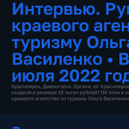
Интервью. Ру
краевого аге
туризму Ольг
Василенко
•
В
июля 2022 го
Красноярск, Дивногорск, Ергаки, юг Красноярск
скидкой в размере 10 тысяч рублей? Об этом в 
краевого агентства по туризму Ольга Василенко