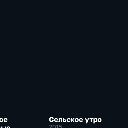
Коптелов планах
развития атлетики в
северном городе
ое
Сельское утро
вью
2015
,