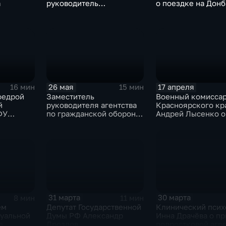
о поездке на Донб
а
руководитель
Красноярского театра
оперы и балета Эльдар
Нагиев
26 мая
17 апреля
16 мин
15 мин
федрой
Заместитель
Военный комисса
й
руководителя агентства
Красноярского кр
ФУ
по гражданской обороне,
Андрей Лысенко о
ейн о
чрезвычайным ситуациям
как распределяют
и пожарной безопасности
призывники по во
края Алексей Богданов
31 марта
30 марта
8 мин
11 мин
ем
Депутат Государственной
Клинический псих
дуальной
Думы РФ Александр
Инна Драчёва о пр
е
Дроздов
подростковой агр