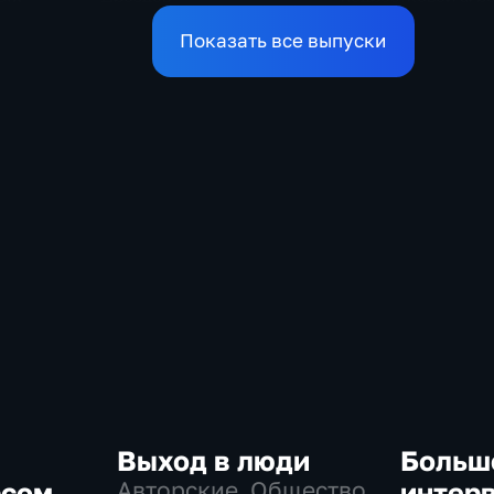
ачала
Показать все выпуски
Выход в люди
Больш
рсом
Авторские, Общество
интер