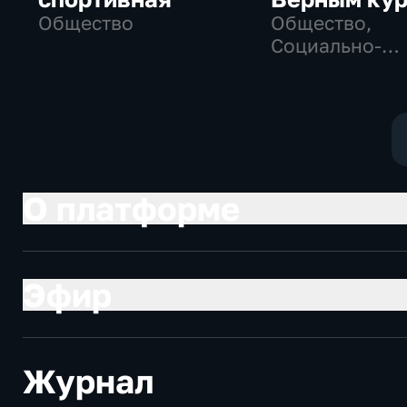
Общество
Общество,
Социально-
экономически
О платформе
Эфир
Журнал