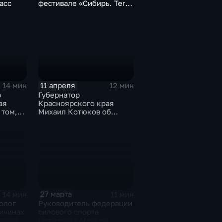
асс
фестивале «Сибирь. Terra
Magica»
11 апреля
14 мин
12 мин
р
Губернатор
ая
Красноярского края
 том,
Михаил Котюков об
ся
итогах космических дней
йскам
27 марта
11 мин
14 мин
Руководитель федерации
олог
силового спорта
ичинах
Норильска Максим
ессии