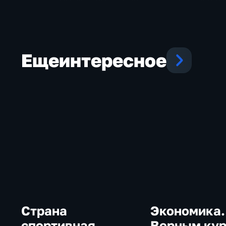
Роспотребнадзора по
произошли в
Красноярскому краю
Красноярске с н
Максим Русин о сезоне
сезона
клещей
Еще
интересное
Страна
Экономика.
спортивная
Верным ку