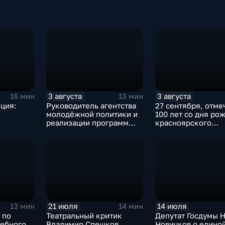
3 августа
3 августа
16 мин
13 мин
ция:
Руководитель агентства
27 сентября, отме
молодёжной политики и
100 лет со дня ро
реализации программ
красноярского
общественного развития
художника Андре
Красноярского края
Геннадьевича Поз
Виктор Коломиец
21 июля
14 июля
13 мин
14 мин
 по
Театральный критик
Депутат Госдумы 
чебного
Владимир Спешков
Новичков о едино