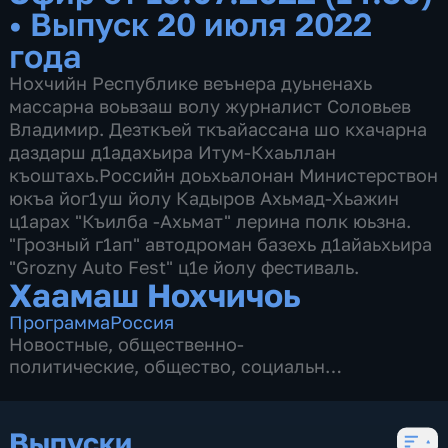
•
Выпуск 20 июля 2022
года
Нохчийн Республике веънера дуьненахь
массарна воьвзаш волу журналист Соловьев
Владимир. Дезткъей ткъайассана шо кхачарна
даздарш д1адахьира Итум-Кхаьллан
къоштахь.Российн доьхьалонан Министерствон
юкъа йог1уш йолу Кадыров Ахьмад-Хьажин
ц1арах "Къилба -Ахьмат" лерина полк юьзна.
"Грозный г1ап" автодроман базехь д1айаьхьира
"Grozny Auto Fest" ц1е йолу фестиваль.
Хаамаш Нохчичоь
Программа
Россия
Новостные
,
общественно-
политические
,
общество
,
социально-
экономические
,
2 сезона, 213 выпусков
Выпуски