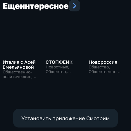
Еще
интересное
Италия с Асей
СТОПФЕЙК
Новороссия
Емельяновой
Новостные,
Общество,
Общество,
Общественно-
Общественно-
общественно-
политические
политические,
политические
Общество,
новостные
Установить приложение Смотрим