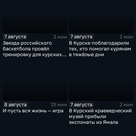
7 августа
7 августа
2 мин
2 мин
Звезда российского
В Курске поблагодарили
баскетбола провёл
тех, кто помогал курянам
тренировку для курских
в тяжёлые дни
юниоров
8 августа
7 августа
15 мин
2 мин
И пусть вся жизнь — игра
В Курский краеведческий
музей прибыли
экспонаты из Ямала