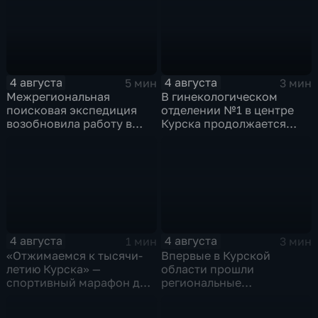
4 августа
4 августа
5 мин
3 мин
Межрегиональная
В гинекологическом
поисковая экспедиция
отделении №1 в центре
возобновила работу в
Курска продолжается
Знаменской роще Курска
реконструкция
4 августа
4 августа
1 мин
3 мин
«Отжимаемся к тысячи-
Впервые в Курской
летию Курска» —
области прошли
спортивный марафон для
региональные
горожан
соревнования по
мотоджимхане