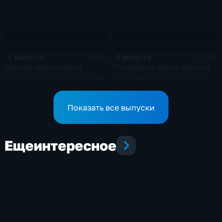
4 августа
4 августа
4 мин
3 мин
Куряне занимаются
Очередная вахта памяти
спортивной рыбалкой на
проходит в Знаменской
водоёмах региона
роще Курска
Показать все выпуски
Еще
интересное