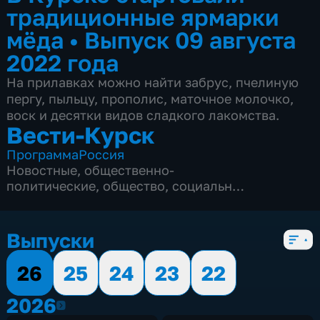
традиционные ярмарки
мёда
•
Выпуск 09 августа
2022 года
На прилавках можно найти забрус, пчелиную
пергу, пыльцу, прополис, маточное молочко,
воск и десятки видов сладкого лакомства.
Вести-Курск
Программа
Россия
Новостные
,
общественно-
политические
,
общество
,
социально-
экономические
,
5 сезонов, 12982 выпуска
Выпуски
26
25
24
23
22
2026
2026