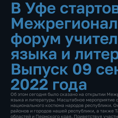
В Уфе старто
Межрегионал
форум учител
языка и лите
Выпуск 09 се
2022 года
Об этом сегодня было сказано на открытии Меж
языка и литературы. Масштабное мероприятие с
национального костюма народов республики. Он
районов и городов нашей республики, а также 
областей и Пермского края. Приветствуя учас