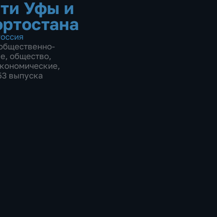
ти Уфы и
ртостана
оссия
общественно-
ие
,
общество
,
экономические
,
153 выпуска