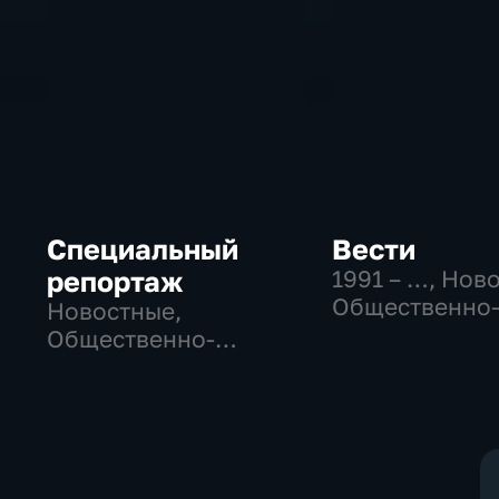
Специальный
Вести
репортаж
1991 – …
, Нов
Общественно
Новостные,
политические
Общественно-
социально-
политические,
экономически
социально-
экономические