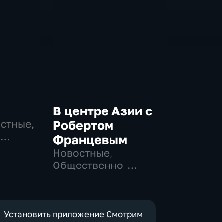
В центре Азии с
остные,
Робертом
-
Францевым
,
Новостные,
Общественно-
е
политические
Установить приложение Смотрим