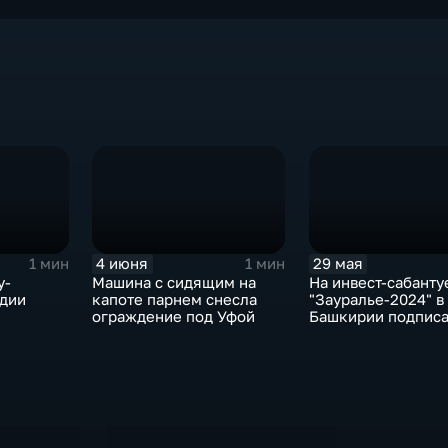
4 июня
29 мая
1 мин
1 мин
у-
Машина с сидящим на
На инвест-сабанту
едии
капоте парнем снесла
"Зауралье-2024" в
ограждение под Уфой
Башкирии подписа
соглашений на су
более 100 млрд р