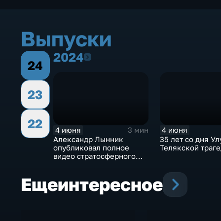
Выпуски
2024
2024
24
23
22
4 июня
4 июня
3 мин
Александр Лынник
35 лет со дня Ул
опубликовал полное
Телякской траг
видео стратосферного
прыжка
Еще
интересное