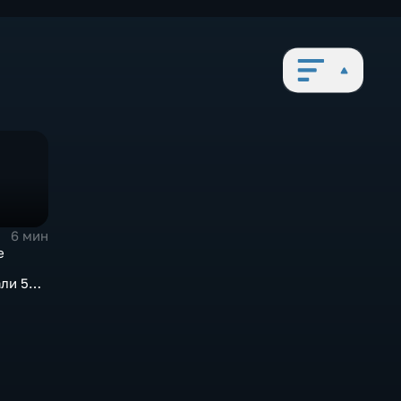
6 мин
е
ли 50
мму
ублей