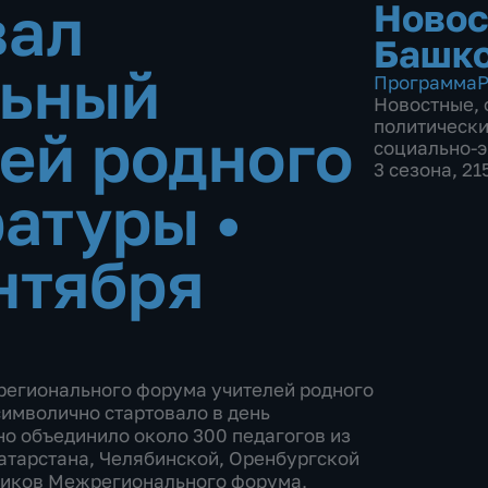
вал
Новос
Башко
ьный
Программа
Р
Новостные
,
политическ
ей родного
социально-
3 сезона, 2
ратуры
•
нтября
регионального форума учителей родного
имволично стартовало в день
о объединило около 300 педагогов из
Татарстана, Челябинской, Оренбургской
тников Межрегионального форума,