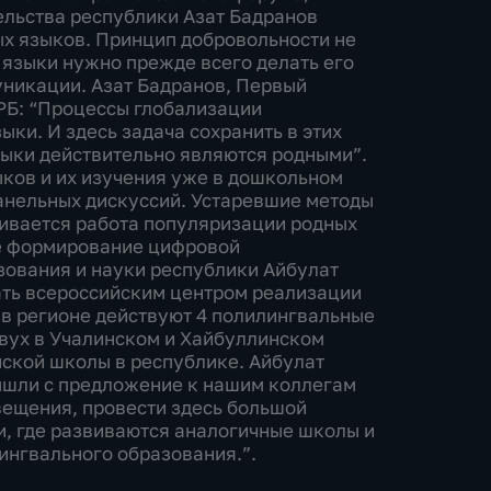
льства республики Азат Бадранов
ных языков. Принцип добровольности не
 языки нужно прежде всего делать его
никации. Азат Бадранов, Первый
РБ: “Процессы глобализации
ыки. И здесь задача сохранить в этих
языки действительно являются родными”.
ков и их изучения уже в дошкольном
анельных дискуссий. Устаревшие методы
аивается работа популяризации родных
же формирование цифровой
зования и науки республики Айбулат
ать всероссийским центром реализации
в регионе действуют 4 полилингвальные
двух в Учалинском и Хайбуллинском
йской школы в республике. Айбулат
вышли с предложение к нашим коллегам
вещения, провести здесь большой
и, где развиваются аналогичные школы и
ингвального образования.”.