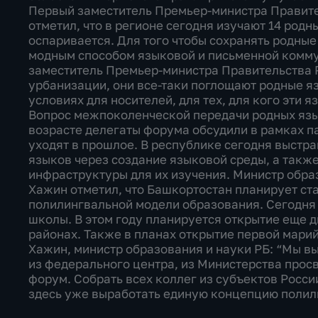
Первый заместитель Премьер-министра Правите
отметил, что в регионе сегодня изучают 14 род
оспаривается. Для того чтобы сохранять родные
модным способом языковой и письменной комму
заместитель Премьер-министра Правительства 
урбанизации, они все-таки поглощают родные яз
условиях для носителей, для тех, для кого эти 
Вопрос межпоколенческой передачи родных язы
возрасте делегаты форума обсудили в рамках п
уходят в прошлое. В республике сегодня выстр
языков через создание языковой среды, а так
инфраструктуры для их изучения. Министр обра
Хажин отметил, что Башкортостан планирует ст
полилингвальной модели образования. Сегодня 
школы. В этом году планируется открытие еще 
районах. Также в планах открытие первой мари
Хажин, министр образования и науки РБ: “Мы 
из федерального центра, из Министерства прос
форум. Собрать всех коллег из субъектов Росси
здесь уже выработать единую концепцию полил