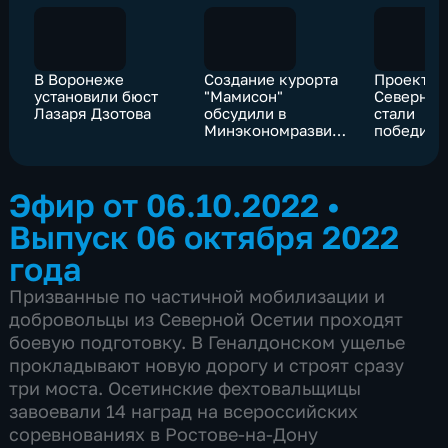
В Воронеже
Создание курорта
Проекты 
установили бюст
"Мамисон"
Северной
Лазаря Дзотова
обсудили в
стали
Минэкономразвития
победите
России и
специаль
Правительстве
конкурса
Северной Осетии
президен
Эфир от 06.10.2022
•
грантов
Выпуск 06 октября 2022
года
Призванные по частичной мобилизации и
добровольцы из Северной Осетии проходят
боевую подготовку. В Геналдонском ущелье
прокладывают новую дорогу и строят сразу
три моста. Осетинские фехтовальщицы
завоевали 14 наград на всероссийских
соревнованиях в Ростове-на-Дону