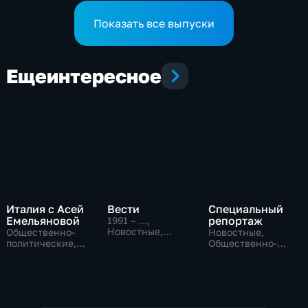
Показать все выпуски
Еще
интересное
Италия с Асей
Вести
Специальный
Емельяновой
репортаж
1991 – …
,
Новостные,
Общественно-
Новостные,
Общественно-
политические,
Общественно-
политические,
Общество,
политические,
социально-
новостные
социально-
экономические
экономические