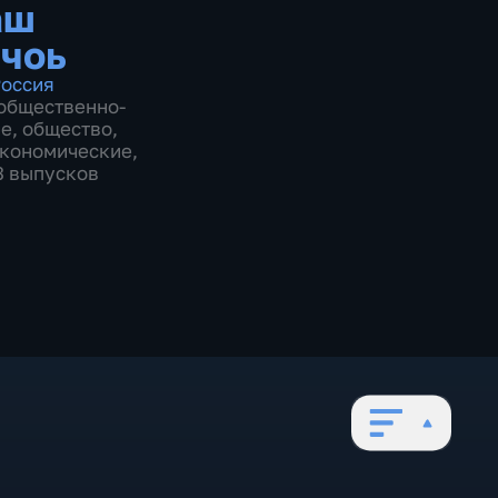
аш
чоь
оссия
общественно-
ие
,
общество
,
экономические
,
13 выпусков