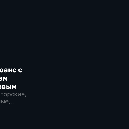
юанс с
ем
овым
вторские,
ые,
венно-
еские