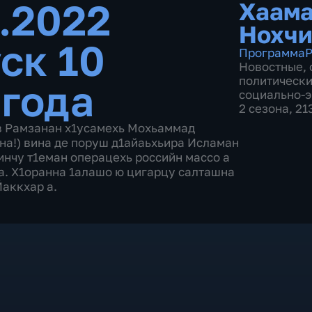
0.2022
Хаам
Нохчи
ск 10
Программа
Р
Новостные
,
политическ
 года
социально-
2 сезона, 2
в Рамзанан х1усамехь Мохьаммад
а!) вина де поруш д1айаьхьира Исламан
нчу т1еман операцехь российн массо а
а. Х1оранна 1алашо ю цигарцу салташна
Йаккхар а.