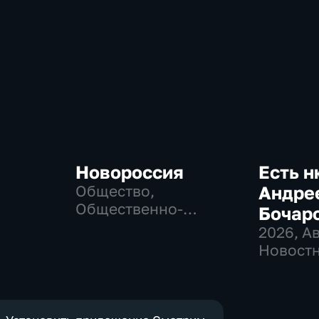
Новороссия
Есть н
Общество,
Андре
Общественно-
Бочар
политические
2026
, А
Новостн
общест
политич