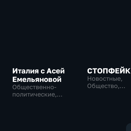
Италия с Асей
СТОПФЕЙК
Емельяновой
Новостные,
Общество,
Общественно-
общественно-
политические,
политические
Общество, новостные