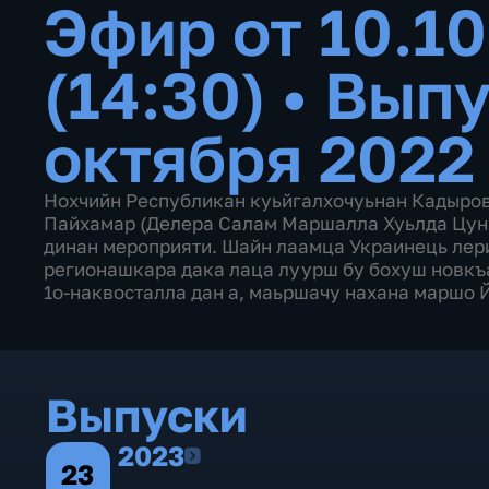
Эфир от 10.1
(14:30)
•
Выпу
октября 2022
Нохчийн Республикан куьйгалхочуьнан Кадыро
Пайхамар (Делера Салам Маршалла Хуьлда Цунн
динан мероприяти. Шайн лаамца Украинець лери
регионашкара дака лаца луурш бу бохуш новкъ
1о-наквосталла дан а, маьршачу нахана маршо 
Выпуски
2023
2023
23