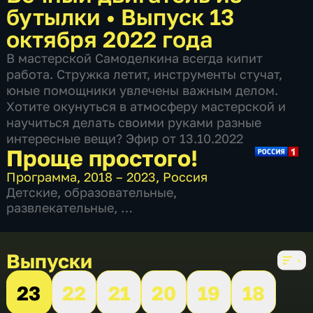
бутылки
•
Выпуск 13
октября 2022 года
В мастерской Самоделкина всегда кипит
работа. Стружка летит, инструменты стучат,
юные помощники увлечены важным делом.
Хотите окунуться в атмосферу мастерской и
научиться делать своими руками разные
интересные вещи? Эфир от 13.10.2022
Проще простого!
Программа
,
2018 – 2023
,
Россия
Детские
,
образовательные
,
развлекательные
,
6 сезонов, 137 выпусков
Выпуски
23
22
21
20
19
18