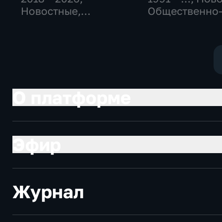
Новостные,
Общественно
Общественно-
политические
политические,
социально-
общество
экономически
О платформе
Эфир
Журнал