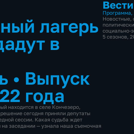
Вести
Программа
,
ный лагерь
Новостные
,
политическ
социально-
дадут в
5 сезонов, 
ть
•
Выпуск
22 года
ый находится в селе Кончезеро,
 решение сегодня приняли депутаты
едной сессии. Какая судьба ждет
и на заседании — узнала наша съемочная