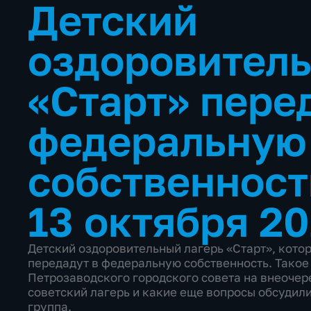
Детский
оздоровитель
«Старт» пере
федеральную
собственнос
13 октября 20
Детский оздоровительный лагерь «Старт», котор
передадут в федеральную собственность. Такое
Петрозаводского городского совета на внеочер
советский лагерь и какие еще вопросы обсудил
группа.