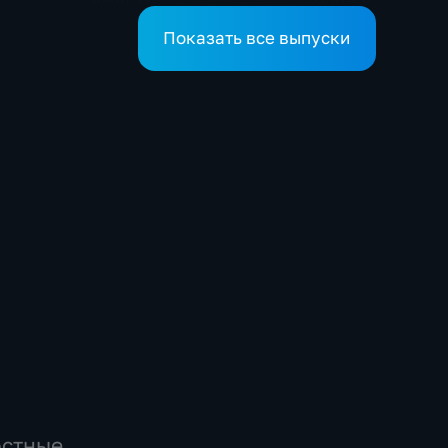
Показать все выпуски
остные,