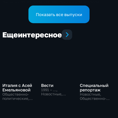
Эфир от 22.07.2026 (11:40)
Эфир от 21.07.2026
Показать все выпуски
Еще
интересное
Италия с Асей
Вести
Специальный
Емельяновой
репортаж
1991 – …
,
Новостные,
Общественно-
Новостные,
Общественно-
политические,
Общественно-
политические,
Общество,
политические,
социально-
новостные
социально-
экономические
экономические