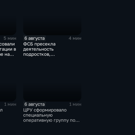
6 августа
5 мин
4 мин
совали
ФСБ пресекла
гации в
деятельность
е на
подростков,
завербованных
А
украинскими
спецслужбами для
терактов в России
6 августа
1 мин
1 мин
л
ЦРУ сформировало
специальную
оперативную группу по
смене власти на Кубе.