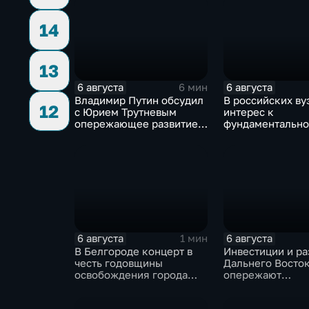
14
13
6 августа
6 августа
6 мин
Владимир Путин обсудил
В российских ву
12
с Юрием Трутневым
интерес к
опережающее развитие
фундаментально
Дальнего Востока
и авиастроению 
перехода к нов
образования
6 августа
6 августа
1 мин
В Белгороде концерт в
Инвестиции и ра
честь годовщины
Дальнего Восто
освобождения города
опережают
продолжился несмотря
среднероссийск
на блэкаут
показатели