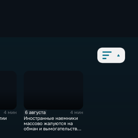
6 августа
4 мин
4 мин
тии
Иностранные наемники
массово жалуются на
обман и вымогательство
е роста
со стороны