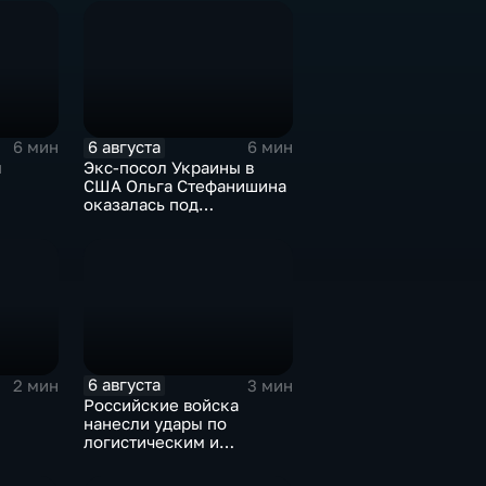
командования ВСУ
6 августа
6 мин
6 мин
я
Экс-посол Украины в
США Ольга Стефанишина
оказалась под
ках
следствием по делу о
коррупции
оюза
6 августа
2 мин
3 мин
Российские войска
нанесли удары по
логистическим и
д для
энергетическим
ы
объектам ВСУ