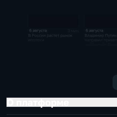
6 августа
6 августа
3 мин
В России растет рынок
Владимир Путин
ипотеки
направил привет
участникам Рос
киргизского
экономического
и Российско-ки
межрегиональн
конференции
О платформе