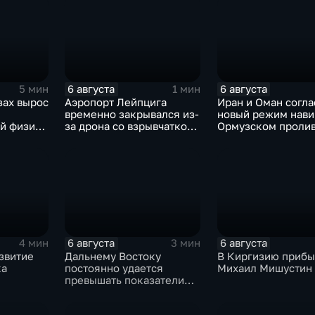
6 августа
6 августа
5 мин
1 мин
зах вырос
Аэропорт Лейпцига
Иран и Оман согла
временно закрывался из-
новый режим нави
й физике
за дрона со взрывчаткой
Ормузском пролив
на фоне
рядом с украинским
фоне нехватки
ой модели
грузовым самолетом
боеприпасов у СШ
6 августа
6 августа
4 мин
3 мин
звитие
Дальнему Востоку
В Киргизию прибы
ка
постоянно удается
Михаил Мишустин
превышать показатели
ие
привлечения
инвестицийВ