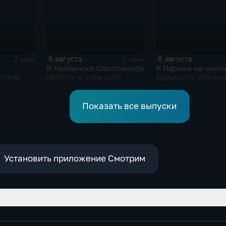
6 августа
6 августа
2 мин
6 мин
В Хвалынске Саратовской
В Париже на чемп
ствие
области в этом году
Европы по водным
сийско-
планируют открыть
спорта сегодня
новую больницу
завершаются
 форума
выступления по п
Показать все выпуски
ргизской
в воду
ой
Установить приложение Смотрим