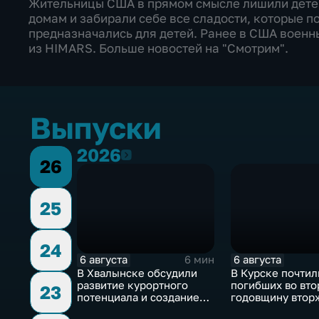
Жительницы США в прямом смысле лишили детей
домам и забирали себе все сладости, которые п
предназначались для детей. Ранее в США военн
из HIMARS. Больше новостей на "Смотрим".
Выпуски
2026
2026
26
25
24
6 августа
6 августа
6 мин
В Хвалынске обсудили
В Курске почтил
развитие курортного
погибших во вт
23
потенциала и создание
годовщину втор
медицинского кластера
ВСУ