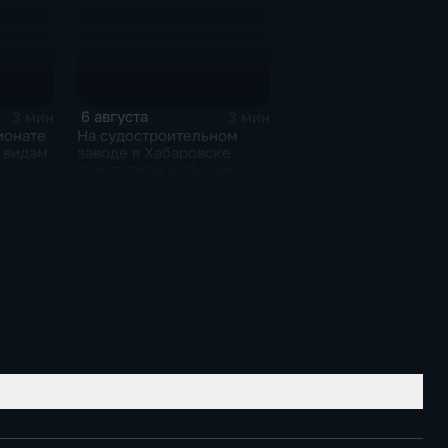
6 августа
3 мин
3 мин
ионате
На судостроительном
 видам
заводе в Хабаровске
приступили к сборке
дебаркадеров
рыжкам