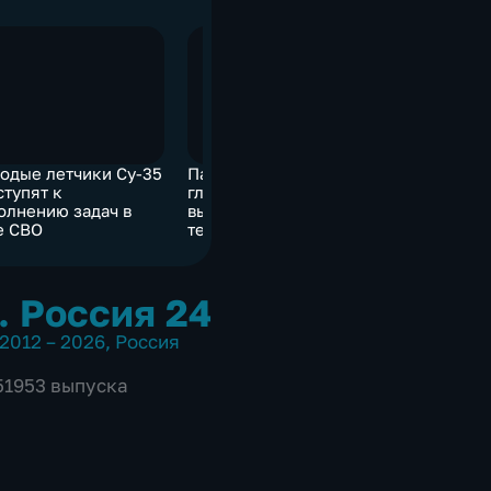
одые летчики Су-35
Патрушев назвал США
Как прохо
ступят к
главным
по спасе
олнению задач в
выгодополучателем от
в Крыму
е СВО
терактов на "Северных
потоках"
. Россия 24
2012 – 2026
,
Россия
 51953 выпуска