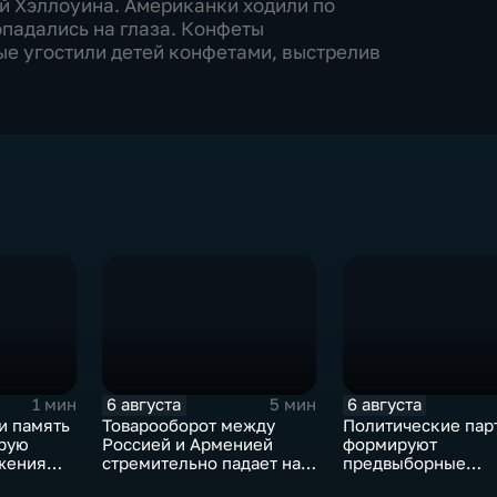
 Хэллоуина. Американки ходили по
опадались на глаза. Конфеты
ые угостили детей конфетами, выстрелив
6 августа
6 августа
1 мин
5 мин
и память
Товарооборот между
Политические пар
орую
Россией и Арменией
формируют
жения
стремительно падает на
предвыборные
фоне курса Еревана на
программы на фон