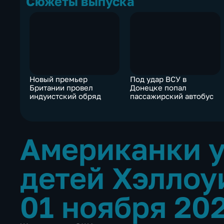
Сюжеты выпуска
Новый премьер
Под удар ВСУ в
Британии провел
Донецке попал
индуистский обряд
пассажирский автобус
Американки у
детей Хэлло
01 ноября 20