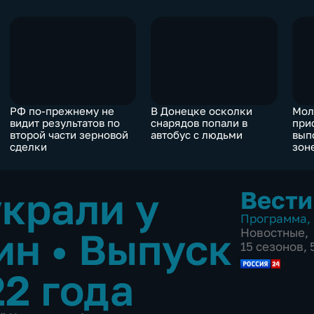
РФ по-прежнему не
В Донецке осколки
Мол
видит результатов по
снарядов попали в
при
второй части зерновой
автобус с людьми
вып
сделки
зон
крали у
Вести
Программа
,
уин
•
Выпуск
Новостные
,
15 сезонов,
22 года