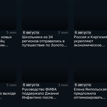
евроинтеграцию
электоральной
активности
6 августа
6 августа
5 мин
2 мин
 новых
Школьники из 34
Россия и Киргизи
ийц
регионов отправились в
укрепляют
зии
путешествие по Золотому
экономическое
окации
кольцу в рамках проекта
партнерство в рам
"Кольцо Открытия"
Евразийского
экономического с
6 августа
6 августа
5 мин
3 мин
Руководство ФИФА
Елена Ямпольская
о выходе
поддержало Джанни
предложила
Инфантино после
оптимизировать
од
скандала с продажей
перечень олимпиа
ботчиков
прав на чемпионаты мира
поступления в вуз