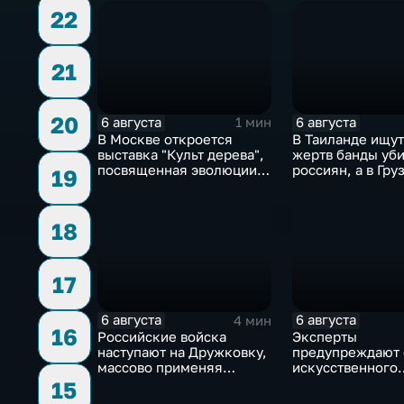
22
21
20
6 августа
6 августа
1 мин
В Москве откроется
В Таиланде ищут
выставка "Культ дерева",
жертв банды уб
посвященная эволюции
россиян, а в Гру
19
художественной
фиксируют пров
обработки древесины
против туристов
18
17
6 августа
6 августа
4 мин
16
Российские войска
Эксперты
наступают на Дружковку,
предупреждают 
массово применяя
искусственного
оптоволоконные дроны
интеллекта из-п
15
контроля разра