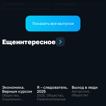
11 февраля
10 февраля
28 мин
18 мин
Ирина Вилкова: о работе
Яна Карлова — о
школы "Ямолод"
профессии педагог
Показать все выпуски
Еще
интересное
Экономика.
Я – следователь.
Выход в люди
Верным курсом
2025
Авторские,
Общество
Общество,
2025
, Общество,
Социально-
Развлекательные
экономические