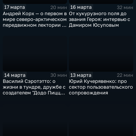
17 марта
16 марта
20 мин
32 мин
Андрей Корх — о первом в
От кукурузного поля до
мире северо-арктическом
звания Героя: интервью с
передвижном лектории и
Дамиром Юсуповым
миражах в белоснежных
пустынях
14 марта
13 марта
30 мин
22 мин
Василий Сэротэтто: о
Юрий Кучерявенко: про
жизни в тундре, дружбе с
сектор пользовательского
создателем "Додо Пиццы"
сопровождения
и секретах качественного
мяса