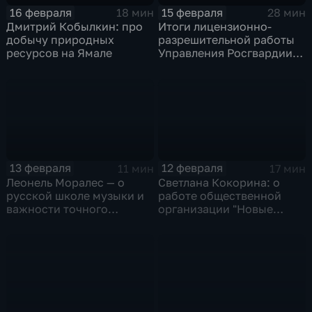
16 февраля
15 февраля
18 мин
28 мин
Дмитрий Кобылкин: про
Итоги лицензионно-
добычу природных
разрешительной работы
ресурсов на Ямале
Управления Росгвардии
по ЯНАО в 2025 году
13 февраля
12 февраля
11 мин
17 мин
Леонель Моралес — о
Светлана Кокорина: о
русской школе музыки и
работе общественной
важности точного
организации "Новые
пересказа произведений
горизонты"
классиков