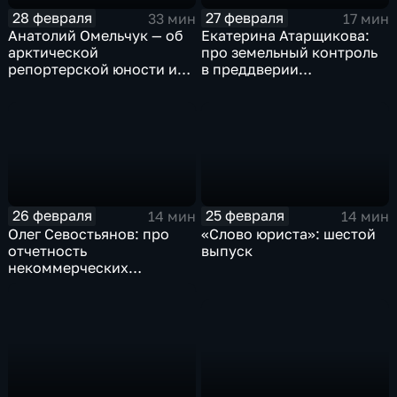
28 февраля
27 февраля
33 мин
17 мин
Анатолий Омельчук — об
Екатерина Атарщикова:
арктической
про земельный контроль
репортерской юности и
в преддверии
героях своих книг
строительного сезона на
Ямале
26 февраля
25 февраля
14 мин
14 мин
Олег Севостьянов: про
«Слово юриста»: шестой
отчетность
выпуск
некоммерческих
организаций