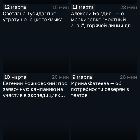
12 марта
11 марта
15 мин
23 мин
Светлана Тусида: про
Алексей Бордиян — о
утрату ненецкого языка
маркировке "Честный
знак", горячей линии для
потребителей и правилах
покупок на
маркетплейсах
10 марта
9 марта
20 мин
26 мин
Евгений Рожковский: про
Ирина Фатеева — об
заявочную кампанию на
потребности северян в
участие в экспедициях
театре
"Зеленой Арктики"