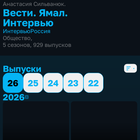
Анастасия Сильванюк.
Вести. Ямал.
Интервью
Интервью
Россия
Общество
,
5 сезонов, 929 выпусков
Выпуски
26
25
24
23
22
2026
2026