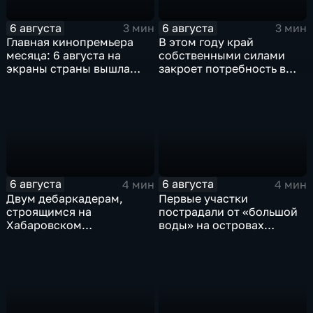
6 августа
6 августа
3 мин
3 мин
Главная кинопремьера
В этом году край
месяца: 6 августа на
собственными силами
экраны страны вышла
закроет потребность в
комедия «Последний
картофеле – сразу на 82
богатырь. Колобок»
процента
6 августа
6 августа
4 мин
4 мин
Двум дебаркадерам,
Первые участки
строящимся на
пострадали от «большой
Хабаровском
воды» на островах
судостроительном,
Большой Уссурийский,
присвоили имена героев-
Дачный и Кабельный
земляков