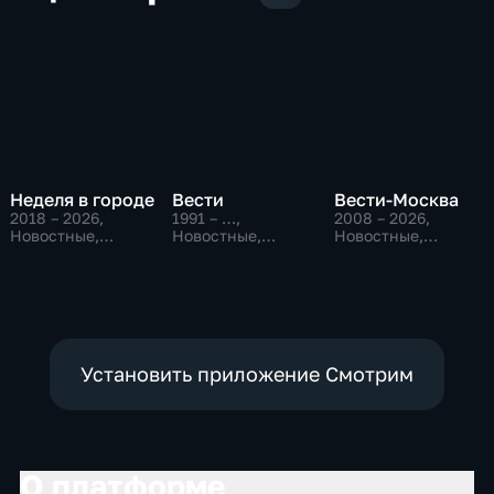
Неделя в городе
Вести
Вести-Москва
2018 – 2026
,
1991 – …
,
2008 – 2026
,
Новостные,
Новостные,
Новостные,
Общество,
Общественно-
Общественно-
общественно-
политические,
политические,
политические
социально-
социально-
экономические
экономические
Установить приложение Смотрим
О платформе