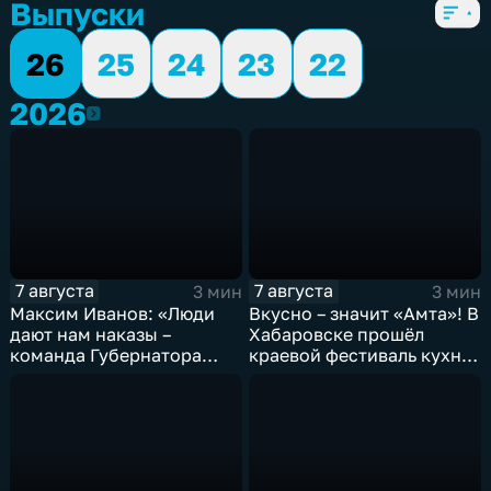
Выпуски
26
25
24
23
22
2026
2026
7 августа
7 августа
3 мин
3 мин
Максим Иванов: «Люди
Вкусно – значит «Амта»! В
дают нам наказы –
Хабаровске прошёл
команда Губернатора
краевой фестиваль кухни
развивает наши
коренных народов
пространства»
Севера