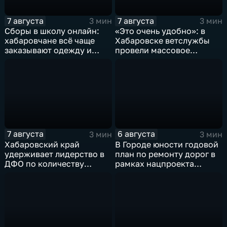
7 августа
7 августа
3 мин
3 мин
Сборы в школу онлайн:
«Это очень удобно»: в
хабаровчане всё чаще
Хабаровске ветслужбы
заказывают одежду и
провели массовое
канцелярию для детей на
чипирование домашних
маркетплейсах
питомцев
7 августа
6 августа
3 мин
3 мин
Хабаровский край
В Городе юности годовой
удерживает лидерство в
план по ремонту дорог в
ДФО по количеству
рамках нацпроекта
строящихся школ и
выполнен на 80
детсадов
процентов