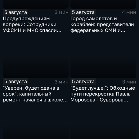
5 августа
5 августа
3 мин
4 мин
Предупреждениям
Город самолетов и
вопреки: Сотрудники
кораблей: представители
УФСИН и МЧС спасли
федеральных СМИ и
нескольких утопающих на
блогеры посетили
острове Заячий
Комсомольск
5 августа
5 августа
3 мин
3 мин
"Уверен, будет сдана в
"Будет лучше!": Обходные
срок": капитальный
пути перекрестка Павла
ремонт начался в школе
Морозова - Суворова
№10
ищут автомобили и
автобусы