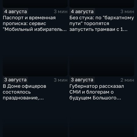
4 августа
4 августа
3 мин
3 мин
Паспорт и временная
Без стука: по "бархатному
прописка: сервис
пути" торопятся
"Мобильный избиратель"
запустить трамваи с 1
запустили в МФЦ
сентября от
Хабаровского края
Волочаевской до
Гамарника
3 августа
3 августа
3 мин
2 мин
В Доме офицеров
Губернатор рассказал
состоялось
СМИ и блогерам о
празднование,
будущем Большого
приуроченное к 108-ой
Уссурийского острова и
годовщине со дня
аэропорта Хурба
образования ВВО