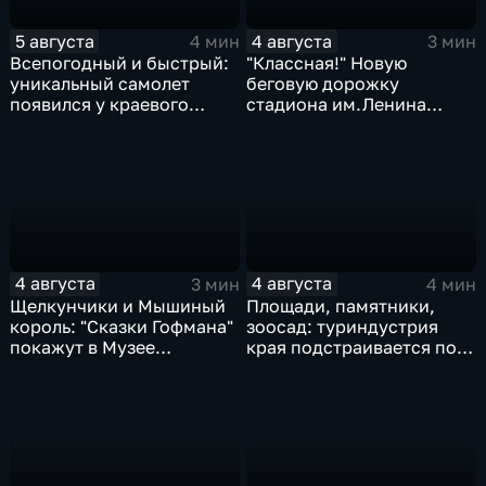
5 августа
4 августа
4 мин
3 мин
Всепогодный и быстрый:
"Классная!" Новую
уникальный самолет
беговую дорожку
появился у краевого
стадиона им.Ленина
центра медицины
оценили любители бега и
катастроф
северной ходьбы
4 августа
4 августа
3 мин
4 мин
Щелкунчики и Мышиный
Площади, памятники,
король: "Сказки Гофмана"
зоосад: туриндустрия
покажут в Музее
края подстраивается под
изобразительных
запросы гостей из
искусств Комсомольска
Гонконга