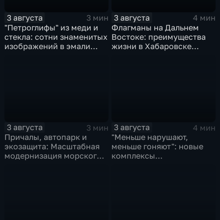
3 августа
3 августа
3 мин
4 мин
"Петроглифы" из меди и
Флагманы на Дальнем
стекла: сотни знаменитых
Востоке: преимущества
изображений в эмали
жизни в Хабаровске
готовятся к выставке в
оценили федеральные
Хабаровске
СМИ и блогеры
3 августа
3 августа
3 мин
4 мин
Причалы, автопарк и
"Меньше нарушают,
экозащита: Масштабная
меньше гоняют": новые
модернизация морского
комплексы
терминала идет в
видеофиксации помогают
Советской Гавани
обнаружить нарушителей
ПДД