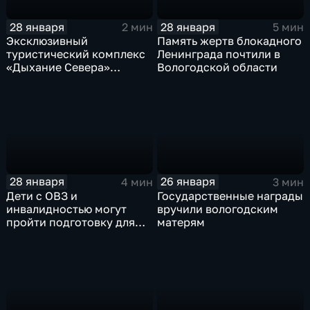
28 января
28 января
2 мин
5 мин
Эксклюзивный
Память жертв блокадного
туристический комплекс
Ленинграда почтили в
«Дыхание Севера»
Вологодской области
открылся в Вологде
28 января
26 января
4 мин
3 мин
Дети с ОВЗ и
Государственные награды
инвалидностью могут
вручили вологодским
пройти подготовку для
матерям
сдачи норм ГТО в
Череповце