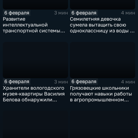
6 февраля
6 февраля
3 мин
4 мин
Развитие
Семилетняя девочка
интеллектуальной
сумела вытащить свою
транспортной системы
одноклассницу из воды в
продолжается в Вологде
Вологде
и Череповце
6 февраля
6 февраля
3 мин
4 мин
Хранители вологодского
Грязовецкие школьники
музея-квартиры Василия
получают навыки работы
Белова обнаружили
в агропромышленном
новые экспонаты
комплексе региона