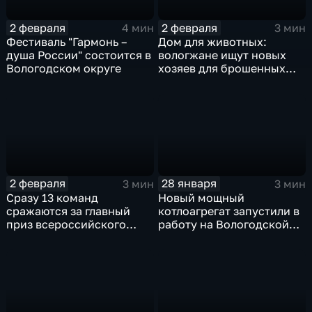
2 февраля
2 февраля
4 мин
3 мин
Фестиваль "Гармонь –
Дом для животных:
душа России" состоится в
вологжане ищут новых
Вологодском округе
хозяев для брошенных
породистых кошек
2 февраля
28 января
3 мин
3 мин
Сразу 13 команд
Новый мощный
сражаются за главный
котлоагрегат запустили в
приз всероссийского
работу на Вологодской
фестиваля ледяных
ТЭЦ
скульптур в Череповце