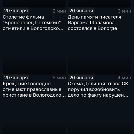
20 января
20 января
2 мин
3 мин
Столетие фильма
День памяти писателя
"Броненосец Потёмкин"
Варлама Шаламова
отметили в Вологодской
состоялся в Вологде
областной филармонии
20 января
20 января
5 мин
4 мин
Крещение Господне
Схема Долиной: глава СК
отмечают православные
поручил возобновить
христиане в Вологодской
дело по факту нарушения
области
прав ветерана СВО из
Грязовца