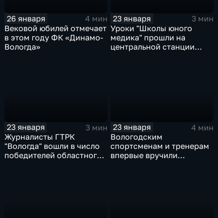
26 января
23 января
4 мин
3 мин
Вековой юбилей отмечает
Уроки "Школы юного
в этом году ФК «Динамо-
медика" прошли на
Вологда»
центральной станции
экстренной медицины в
Вологде
23 января
23 января
3 мин
4 мин
Журналисты ГТРК
Вологодским
"Вологда" вошли в число
спортсменам и тренерам
победителей областного
впервые вручили
конкурса СМИ
Почётный знак
губернатора области