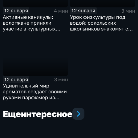
12 января
12 января
4 мин
3 мин
Активные каникулы:
Урок физкультуры под
вологжане приняли
водой: сокольских
участие в культурных
школьников знакомят с
мероприятиях
дайвингом
12 января
3 мин
Удивительный мир
ароматов создаёт своими
руками парфюмер из
Вологды
Еще
интересное