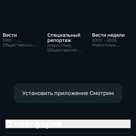
Вести
Специальный
Вести недели
репортаж
1991 – …
,
2001 – 2026
,
Общественно-
Новостные,
Новостные,
политические,
Общественно-
Общественно-
Социально-
политические
политические,
экономические,
социально-
новостные
экономические
Установить приложение Смотрим
О платформе