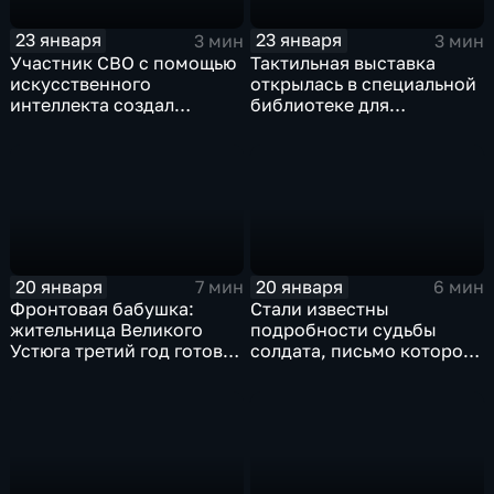
23 января
23 января
3 мин
3 мин
Участник СВО с помощью
Тактильная выставка
искусственного
открылась в специальной
интеллекта создал
библиотеке для
интерактив для музея
слабовидящих и незрячих
Вологодская ссылка
в Вологде
20 января
20 января
7 мин
6 мин
Фронтовая бабушка:
Стали известны
жительница Великого
подробности судьбы
Устюга третий год готовит
солдата, письмо которого
продуктовые наборы для
нашли в киоте иконы в
бойцов СВО
Молочном