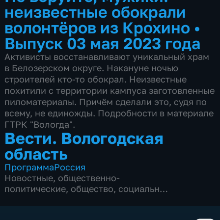
неизвестные обокрали
волонтёров из Крохино
•
Выпуск 03 мая 2023 года
Активисты восстанавливают уникальный храм
в Белозерском округе. Накануне ночью
строителей кто-то обокрал. Неизвестные
похитили с территории кампуса заготовленные
пиломатериалы. Причём сделали это, судя по
всему, не единожды. Подробности в материале
ГТРК "Вологда".
Вести. Вологодская
область
Программа
Россия
Новостные
,
общественно-
политические
,
общество
,
социально-
экономические
,
5 сезонов, 944 выпуска