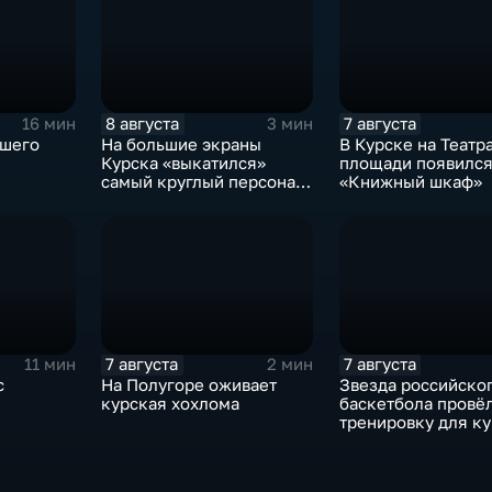
8 августа
7 августа
16 мин
3 мин
ашего
На большие экраны
В Курске на Театр
Курска «выкатился»
площади появилс
самый круглый персонаж
«Книжный шкаф»
русских сказок
7 августа
7 августа
11 мин
2 мин
с
На Полугоре оживает
Звезда российско
курская хохлома
баскетбола провё
тренировку для к
юниоров