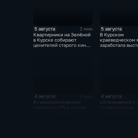
5 августа
5 августа
2 мин
Квартирники на Зелёной
В Курском
в Курске собирают
краеведческом 
ценителей старого кино
заработала выст
уже 8 лет
керамических и
традиционных н
нашего края
4 августа
4 августа
3 мин
В гинекологическом
«Отжимаемся к 
отделении №1 в центре
летию Курска» 
Курска продолжается
спортивный мар
реконструкция
горожан