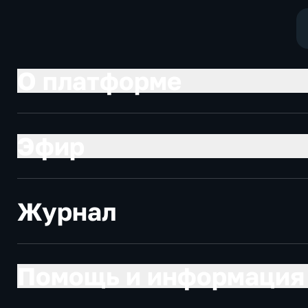
политические
экономически
О платформе
Эфир
Журнал
Помощь и информация