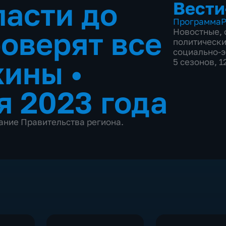
ласти до
Вести
Программа
Р
роверят все
Новостные
,
политическ
социально-
жины
•
5 сезонов, 
я 2023 года
ание Правительства региона.