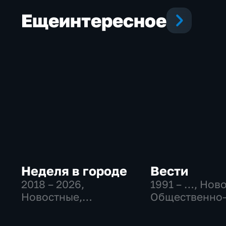
Еще
интересное
Неделя в городе
Вести
2018 – 2026
,
1991 – …
, Нов
Новостные,
Общественно
Общество,
политические
общественно-
социально-