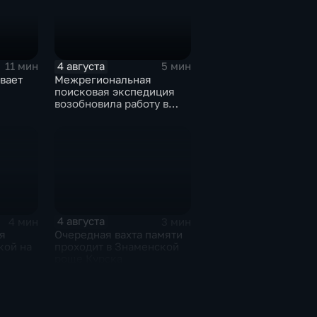
4 августа
11 мин
5 мин
вает
Межрегиональная
поисковая экспедиция
возобновила работу в
Знаменской роще Курска
4 августа
4 мин
3 мин
я
Очередная вахта памяти
кой на
проходит в Знаменской
роще Курска