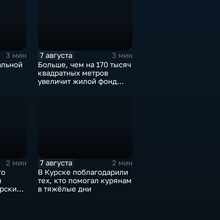
7 августа
3 мин
3 мин
альной
Больше, чем на 170 тысяч
я
квадратных метров
увеличит жилой фонд
Курска группа компаний
ИНСТЕП
7 августа
2 мин
2 мин
го
В Курске поблагодарили
л
тех, кто помогал курянам
урских
в тяжёлые дни