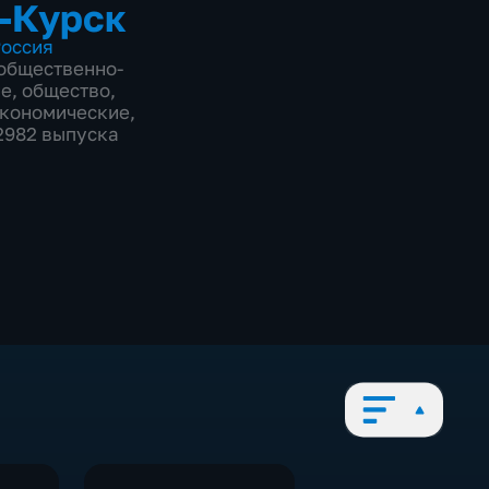
-Курск
оссия
общественно-
ие
,
общество
,
экономические
,
12982 выпуска