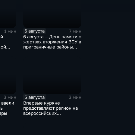
6 августа
1 мин
7 мин
ий
6 августа — День памяти о
жертвах вторжения ВСУ в
кой
приграничные районы
Курской области
5 августа
3 мин
3 мин
 ввели
Впервые куряне
ь
представляют регион на
ары
всероссийских
юношеских
соревнованиях по игре в
лапту