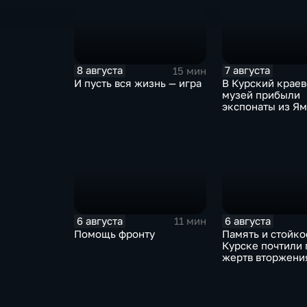
8 августа
7 августа
15 мин
И пусть вся жизнь — игра
В Курский крае
музей прибыли
экспонаты из Я
6 августа
6 августа
11 мин
Помощь фронту
Память и стойкос
Курске почтили 
жертв вторжени