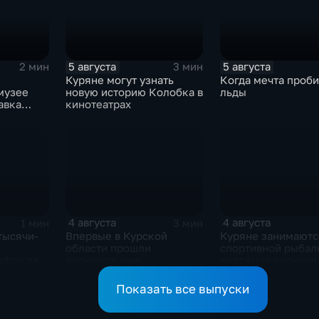
5 августа
5 августа
2 мин
3 мин
Куряне могут узнать
Когда мечта проби
музее
новую историю Колобка в
льды
авка
кинотеатрах
грушек в
арядах
4 августа
4 августа
1 мин
3 мин
тысячи-
Впервые в Курской
Куряне занимаютс
—
области прошли
спортивной рыбал
афон для
региональные
водоёмах региона
соревнования по
мотоджимхане
Показать все выпуски