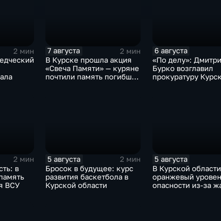
7 августа
6 августа
2 мин
2 мин
ведческий
В Курске прошла акция
«По делу»: Дмитр
«Свеча Памяти» — куряне
Бурко возглавил
мала
почтили память погибших
прокуратуру Курс
в результате вторжения
области
ВСУ
5 августа
5 августа
2 мин
2 мин
ть: в
Бросок в будущее: курс
В Курской области
память
развития баскетбола в
оранжевый уровен
я ВСУ
Курской области
опасности из-за ж