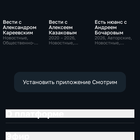
Вести с
Вести с
Есть нюанс с
Александром
Алексеем
Андреем
Кареевским
Казаковым
Бочаровым
Новостные,
2020 – 2026
,
2026
, Авторские,
Общественно-
Новостные,
Новостные,
политические
Общественно-
общественно-
политические
политические
Установить приложение Смотрим
О платформе
Эфир