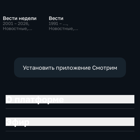
Вести недели
Вести
2001 – 2026
,
1991 – …
,
Новостные,
Новостные,
Общественно-
Общественно-
политические
политические,
социально-
экономические
Установить приложение Смотрим
О платформе
Эфир