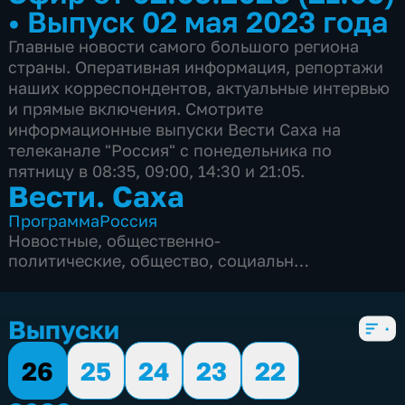
•
Выпуск 02 мая 2023 года
Главные новости самого большого региона
страны. Оперативная информация, репортажи
наших корреспондентов, актуальные интервью
и прямые включения. Смотрите
информационные выпуски Вести Саха на
телеканале "Россия" с понедельника по
пятницу в 08:35, 09:00, 14:30 и 21:05.
Вести. Саха
Программа
Россия
Новостные
,
общественно-
политические
,
общество
,
социально-
экономические
,
5 сезонов, 1820 выпусков
Выпуски
26
25
24
23
22