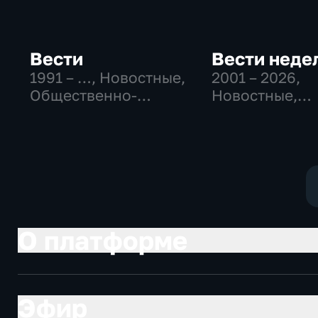
Вести
Вести неде
1991 – …
, Новостные,
2001 – 2026
,
Общественно-
Новостные,
политические,
Общественно
социально-
политические
экономические
О платформе
Эфир