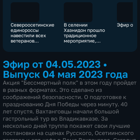
Североосетинские
В селении
Эфир от 0
единороссы
Хазнидон прошло
навестили всех
традиционное
ветеранов
мероприятие,
республики
посвященное Дню
Победы
Эфир от 04.05.2023
•
Выпуск 04 мая 2023 года
Акция "Бессмертный полк" в этом году пройдет
в разных форматах. Это сделано из
соображений безопасности. О подготовке к
празднованию Дня Победы через минуту. 40
лет спустя. Вахтанговцы начали большой
гастрольный тур во Владикавказе. За
несколько дней труппа покажет свои лучшие
постановки на сценах Русского, Осетиинского