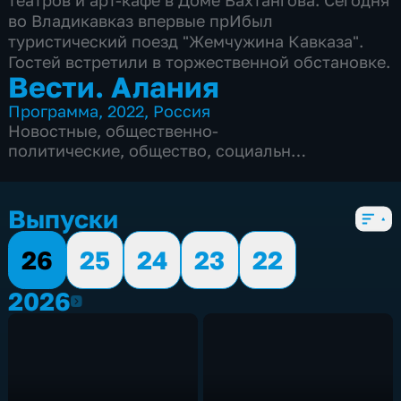
театров и арт-кафе в Доме Вахтангова. Сегодня
во Владикавказ впервые прИбыл
туристический поезд "Жемчужина Кавказа".
Гостей встретили в торжественной обстановке.
Вести. Алания
Программа
,
2022
,
Россия
Новостные
,
общественно-
политические
,
общество
,
социально-
экономические
,
5 сезонов, 1559 выпусков
Выпуски
26
25
24
23
22
2026
2026