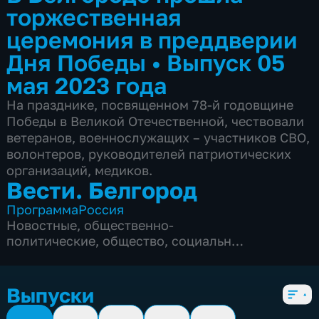
торжественная
церемония в преддверии
Дня Победы
•
Выпуск 05
мая 2023 года
На празднике, посвященном 78-й годовщине
Победы в Великой Отечественной, чествовали
ветеранов, военнослужащих – участников СВО,
волонтеров, руководителей патриотических
организаций, медиков.
Вести. Белгород
Программа
Россия
Новостные
,
общественно-
политические
,
общество
,
социально-
экономические
,
5 сезонов, 9995 выпусков
Выпуски