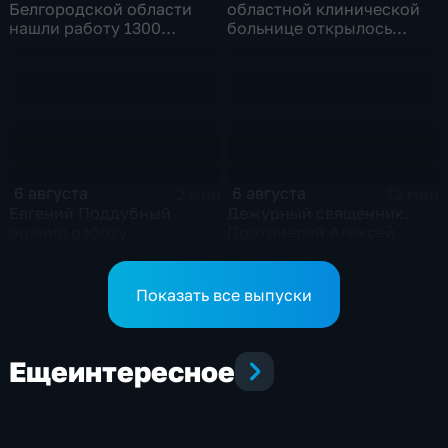
Белгородской области
областной клинической
нашли работу 1300
больнице открылось
подростков
новое модульное
приемное отделение
6 августа
6 августа
2 мин
12 мин
Евгений Поддубный
Дежурный священник.
оценил работу
Протоиерей Алексей
гуманитарного центра
Куренков
в Грайворонском округе
Показать все выпуски
Еще
интересное