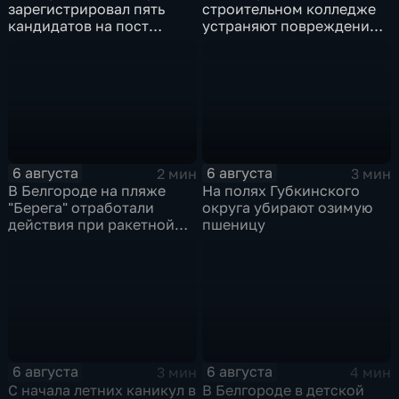
зарегистрировал пять
строительном колледже
кандидатов на пост
устраняют повреждения
губернатора
после атаки ВСУ
6 августа
6 августа
2 мин
3 мин
В Белгороде на пляже
На полях Губкинского
"Берега" отработали
округа убирают озимую
действия при ракетной
пшеницу
опасности
6 августа
6 августа
3 мин
4 мин
С начала летних каникул в
В Белгороде в детской