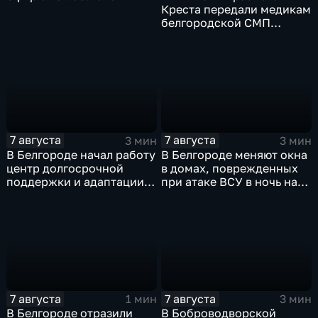
Креста передали медикам
белгородской СМП
защитные комплекты
7 августа
7 августа
3 мин
3 мин
В Белгороде начал работу
В Белгороде меняют окна
центр долгосрочной
в домах, поврежденных
поддержки и адаптации
при атаке ВСУ в ночь на
ветеранов СВО и их семей
27 июля
7 августа
7 августа
1 мин
3 мин
В Белгороде отразили
В Боброводворской