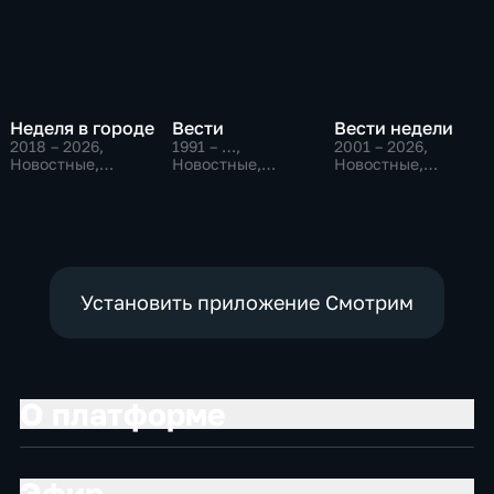
Неделя в городе
Вести
Вести недели
2018 – 2026
,
1991 – …
,
2001 – 2026
,
Новостные,
Новостные,
Новостные,
Общество,
Общественно-
Общественно-
общественно-
политические,
политические
политические
социально-
экономические
Установить приложение Смотрим
О платформе
Эфир