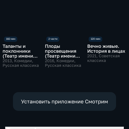
Таланты и
Плоды
Вечно живые.
поклонники
просвещения
История в лицах
(Театр имени
(Театр имени
2021
, Советская
Маяковского)
Владимира
классика
2013
, Комедии,
2016
, Комедии,
Русская классика
Маяковского)
Русская классика
Установить приложение Смотрим