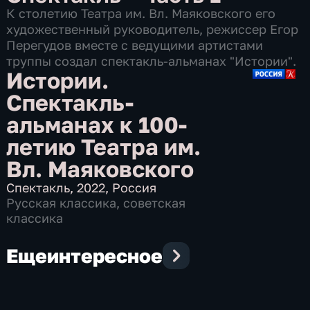
К столетию Театра им. Вл. Маяковского его
художественный руководитель, режиссер Егор
Перегудов вместе с ведущими артистами
труппы создал спектакль-альманах "Истории".
Истории.
Спектакль-
альманах к 100-
летию Театра им.
Вл. Маяковского
Спектакль
,
2022
,
Россия
Русская классика
,
советская
классика
Еще
интересное