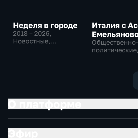
Неделя в городе
Италия с А
2018 – 2026
,
Емельянов
Новостные,
Общественно
Общество,
политические
общественно-
Общество, но
политические
О платформе
Эфир