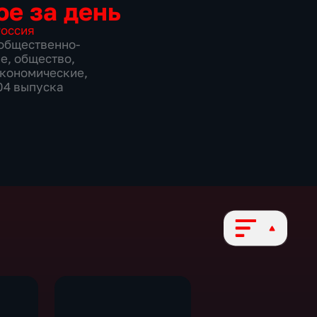
ое за день
оссия
общественно-
ие
,
общество
,
экономические
,
304 выпуска