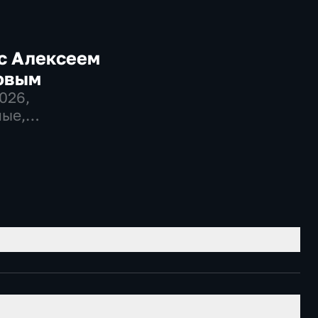
с Алексеем
овым
2026
,
ые,
венно-
еские