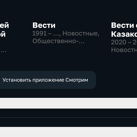
сей
Вести
Вести 
ой
1991 – …
, Новостные,
Казак
Общественно-
-
2020 – 
политические,
,
Новостн
социально-
востные
Общест
экономические
политич
Установить приложение Смотрим