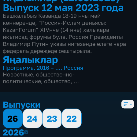
Выпуск 12 мая 2023 года
Башкалабыз Казанда 18-19 нчы май
көннәрендә, “Россия-Ислам дөньясы:
KazanForum” XIVнче (14 нче) халыкара
икътисад форумы була. Россия Президенты
Владимир Путин указы нигезендә әлеге чара
федераль дәрәҗәдә оештырыла.
Яңалыклар
Программа
,
2016 – …
,
Россия
Новостные
,
общественно-
политические
,
общество
,
4 сезона, 468 выпусков
Выпуски
26
24
23
22
2026
2026