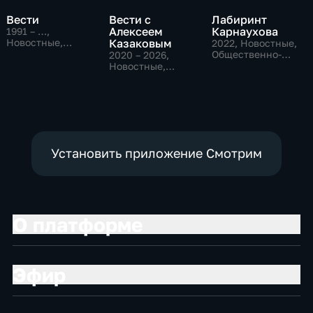
Вести
Вести с
Лабиринт
Алексеем
Карнаухова
1991 – …
,
Новостные,
Казаковым
2022
, Новостные,
Общественно-
Общественно-
2020 – 2026
,
политические,
политические
Новостные,
социально-
Общественно-
экономические
политические
Установить приложение Смотрим
О платформе
Эфир