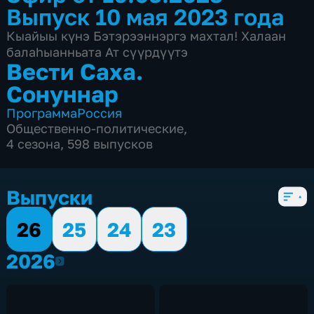
Выпуск 10 мая 2023 года
Кыайыы күнэ Бэтэрээннэргэ махтал! Халаан
балаһыанньата Ат сүүрдүүтэ
Вести Саха.
Сонуннар
Программа
Россия
Общественно-политические
,
4 сезона, 598 выпусков
Выпуски
26
25
24
23
2026
2026