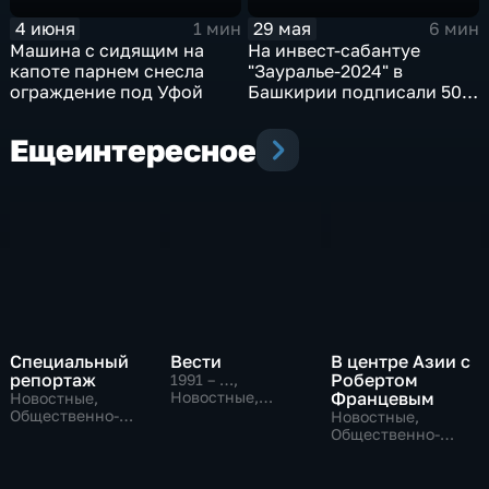
4 июня
29 мая
1 мин
6 мин
Машина с сидящим на
На инвест-сабантуе
капоте парнем снесла
"Зауралье-2024" в
ограждение под Уфой
Башкирии подписали 50
соглашений на сумму
более 100 млрд рублей
Еще
интересное
Специальный
Вести
В центре Азии с
репортаж
Робертом
1991 – …
,
Новостные,
Францевым
Новостные,
Общественно-
Общественно-
Новостные,
политические,
политические,
Общественно-
социально-
социально-
политические
экономические
экономические