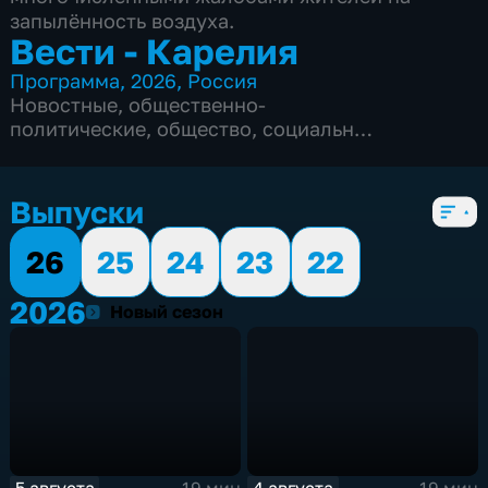
запылённость воздуха.
Вести - Карелия
Программа
,
2026
,
Россия
Новостные
,
общественно-
политические
,
общество
,
социально-
экономические
,
5 сезонов, 2051 выпуск
Выпуски
26
25
24
23
22
2026
2026
Новый сезон
5 августа
4 августа