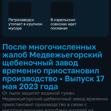
Петрозаводск
В карельских
утопает в крупном
совхозах идет
мусоре
посевная
После многочисленных
жалоб Медвежьегорский
щебеночный завод
временно приостановил
производство
•
Выпуск 17
мая 2023 года
От пыли защитит водяной туман.
Медвежьегорский щебеночный завод временно
приостановил производство в связи с
многочисленными жалобами жителей на