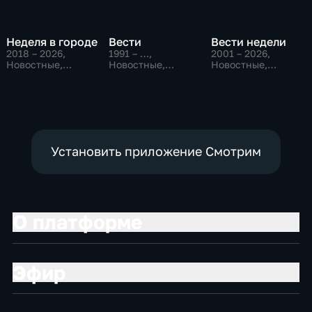
Неделя в городе
Вести
Вести недели
2018 – 2026
,
1991 – …
,
2001 – 2026
,
Новостные,
Новостные,
Новостные,
Общество,
Общественно-
Общественно-
общественно-
политические,
политические
политические
социально-
экономические
Установить приложение Смотрим
О платформе
Эфир