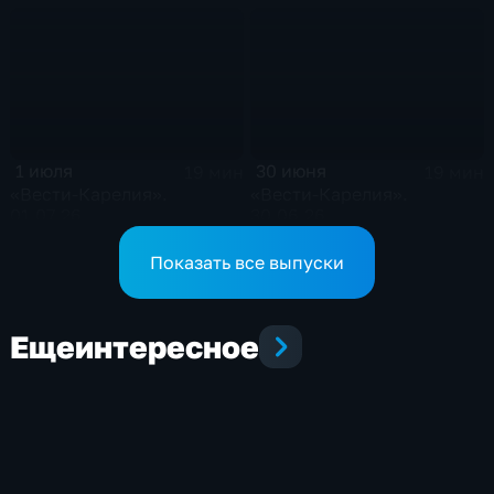
1 июля
30 июня
19 мин
19 мин
«Вести-Карелия».
«Вести-Карелия».
01.07.26
30.06.26
Показать все выпуски
Еще
интересное