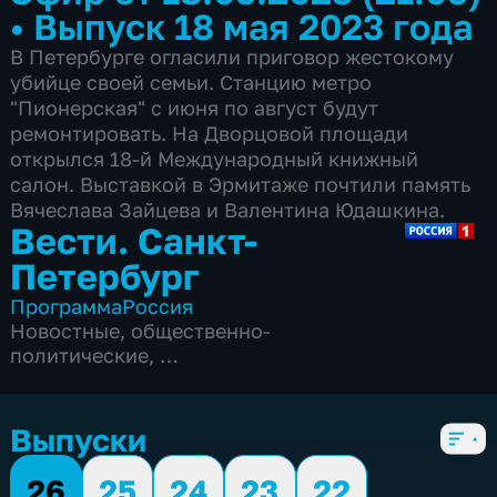
•
Выпуск 18 мая 2023 года
В Петербурге огласили приговор жестокому
убийце своей семьи. Станцию метро
"Пионерская" с июня по август будут
ремонтировать. На Дворцовой площади
открылся 18-й Международный книжный
салон. Выставкой в Эрмитаже почтили память
Вячеслава Зайцева и Валентина Юдашкина.
Вести. Санкт-
Петербург
Программа
Россия
Новостные
,
общественно-
политические
,
5 сезонов, 3836 выпусков
Выпуски
26
25
24
23
22