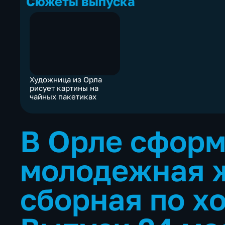
Сюжеты выпуска
Художница из Орла
рисует картины на
чайных пакетиках
В Орле сфор
молодежная 
сборная по х