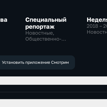
ква
Специальный
Неделя
репортаж
2018 – 
Новостн
Новостные,
-
Общест
Общественно-
,
общест
политические,
политич
социально-
е
экономические
Установить приложение Смотрим