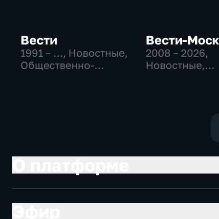
Вести
Вести-Мос
1991 – …
, Новостные,
2008 – 2026
,
Общественно-
Новостные,
политические,
Общественно
социально-
политические
экономические
социально-
экономически
О платформе
Эфир