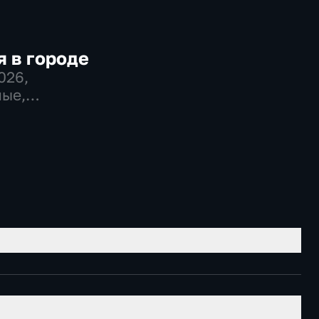
 в городе
2026
,
ые,
во,
венно-
еские