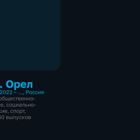
. Орел
2022 – …
,
Россия
общественно-
ие
,
социально-
кие
,
спорт
,
850 выпусков