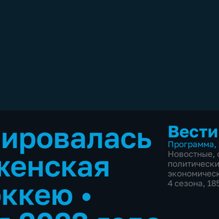
мировалась
Вести
Программа
,
женская
Новостные
,
политическ
экономичес
оккею
•
4 сезона, 1