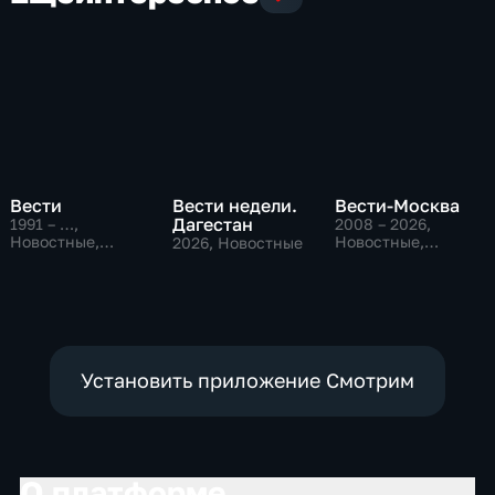
Вести
Вести недели.
Вести-Москва
Дагестан
1991 – …
,
2008 – 2026
,
Новостные,
Новостные,
2026
, Новостные
Общественно-
Общественно-
политические,
политические,
социально-
социально-
экономические
экономические
Установить приложение Смотрим
О платформе