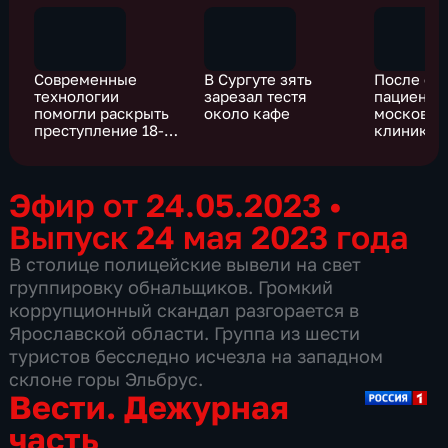
Современные
В Сургуте зять
После оп
технологии
зарезал тестя
пациентк
помогли раскрыть
около кафе
московск
преступление 18-
клиники 
летней давности
ноги
Эфир от 24.05.2023
•
Выпуск 24 мая 2023 года
В столице полицейские вывели на свет
группировку обнальщиков. Громкий
коррупционный скандал разгорается в
Ярославской области. Группа из шести
туристов бесследно исчезла на западном
склоне горы Эльбрус.
Вести. Дежурная
часть