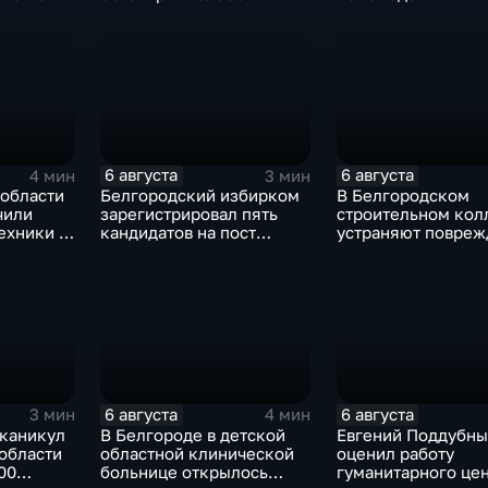
6 августа
6 августа
4 мин
3 мин
 области
Белгородский избирком
В Белгородском
чили
зарегистрировал пять
строительном кол
ехники в
кандидатов на пост
устраняют повреж
губернатора
после атаки ВСУ
6 августа
6 августа
3 мин
4 мин
 каникул
В Белгороде в детской
Евгений Поддубны
области
областной клинической
оценил работу
00
больнице открылось
гуманитарного це