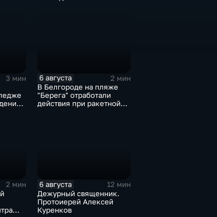
общественных
пространств
6 августа
3 мин
2 мин
В Белгороде на пляже
ледже
"Берега" отработали
дения
действия при ракетной
опасности
6 августа
2 мин
12 мин
й
Дежурный священник.
Протоиерей Алексей
нтра
Куренков