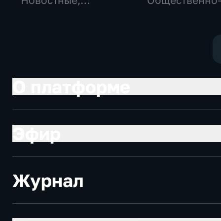
Новостные,
Общественно
Общество,
политические
общественно-
социально-
политические
экономически
О платформе
Эфир
Журнал