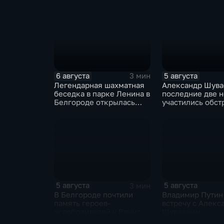
подростков
6 августа
5 августа
3 мин
Легендарная шахматная
Александр Шувае
беседка в парке Ленина в
последние две 
Белгороде открылась
участились обст
после большой
Белгородской о
реконструкции
5 августа
5 августа
3 мин
В Белгороде почтили
Владимир Путин
память героев-
встречу с Алекс
освободителей у Вечного
Шуваевым
огня