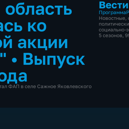
 область
Вести
Программа
Р
сь ко
Новостные
,
политическ
социально-
й акции
5 сезонов, 
о"
•
Выпуск
года
тал ФАП в селе Сажное Яковлевского