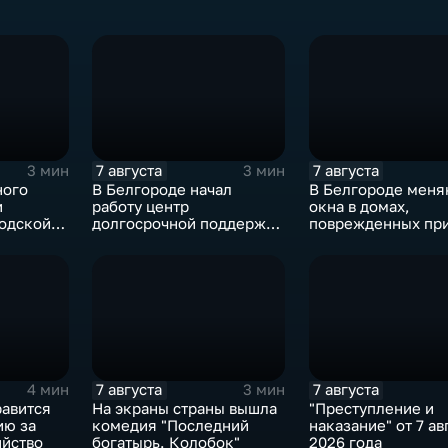
7 августа
7 августа
3 мин
3 мин
ного
В Белгороде начал
В Белгороде меня
и
работу центр
окна в домах,
одской
долгосрочной поддержки
поврежденных при
и адаптации ветеранов
ВСУ в ночь на 27 
СВО и их семей
7 августа
7 августа
4 мин
3 мин
равится
На экраны страны вышла
"Преступление и
ию за
комедия "Последний
наказание" от 7 ав
йство
богатырь. Колобок"
2026 года