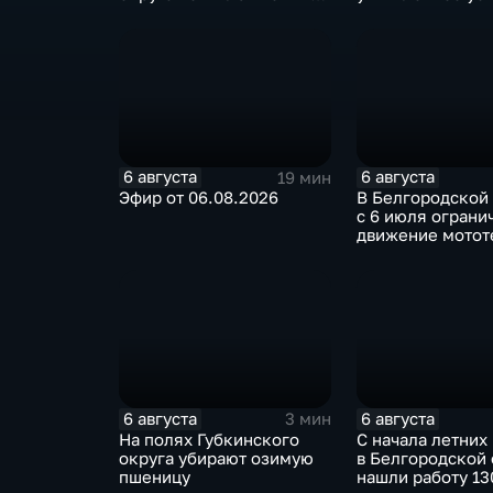
специалист по программе
"Земский доктор"
6 августа
6 августа
19 мин
Эфир от 06.08.2026
В Белгородской
с 6 июля ограни
движение мотот
ночное время
6 августа
6 августа
3 мин
На полях Губкинского
С начала летних
округа убирают озимую
в Белгородской 
пшеницу
нашли работу 13