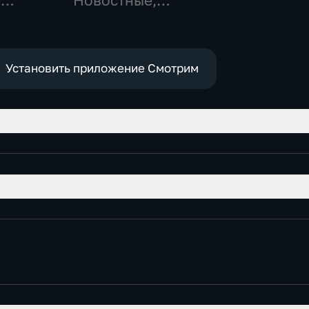
-
Новостные,
,
Общественно-
политические,
е
социально-
экономические
Установить приложение Смотрим