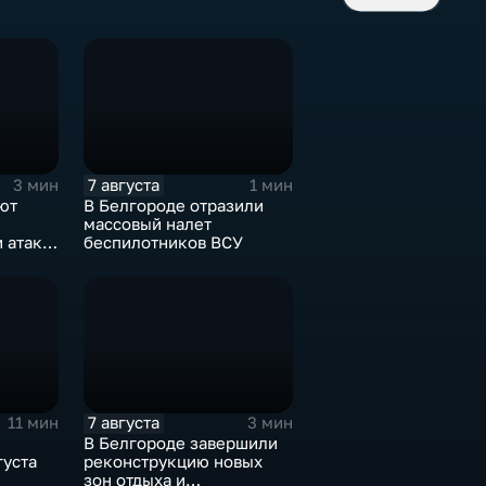
7 августа
3 мин
1 мин
ют
В Белгороде отразили
массовый налет
 атаке
беспилотников ВСУ
июля
7 августа
11 мин
3 мин
В Белгороде завершили
густа
реконструкцию новых
зон отдыха и