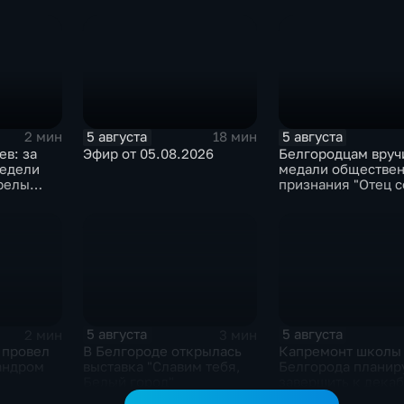
новое модульное
в Грайворонском о
приемное отделение
5 августа
5 августа
2 мин
18 мин
в: за
Эфир от 05.08.2026
Белгородцам вруч
недели
медали обществен
релы
признания "Отец с
бласти
5 августа
5 августа
2 мин
3 мин
 провел
В Белгороде открылась
Капремонт школы
андром
выставка "Славим тебя,
Белгорода планир
Белый город"
завершить к дека