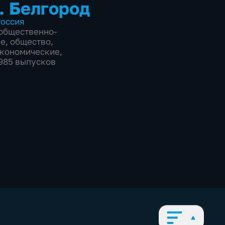
. Белгород
оссия
общественно-
ие
,
общество
,
экономические
,
9985 выпусков