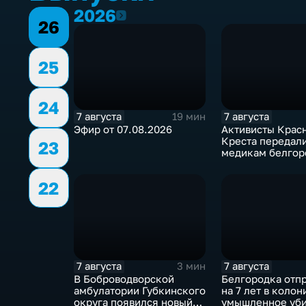
2026
2026
26
25
24
7 августа
7 августа
19 мин
Эфир от 07.08.2026
Активисты Крас
Креста передал
23
медикам белгор
СМП защитные
комплекты
22
7 августа
7 августа
3 мин
В Боброводворской
Белгородка отп
амбулатории Губкинского
на 7 лет в колон
округа появился новый
умышленное уби