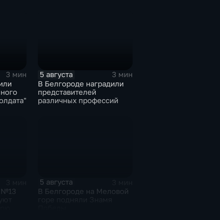
круге
5 августа
3 мин
3 мин
или
В Белгороде наградили
ного
представителей
олдата"
различных профессий
5 августа
3 мин
3 мин
 №13
В Белгороде на Меловой
уют
горе подняли Знамя
брю
Победы