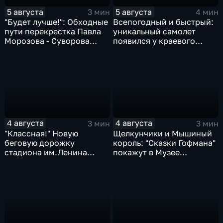
5 августа
5 августа
3 мин
4 мин
"Будет лучше!": Обходные
Всепогодный и быстрый:
пути перекрестка Павла
уникальный самолет
Морозова - Суворова
появился у краевого
ищут автомобили и
центра медицины
автобусы
катастроф
4 августа
4 августа
3 мин
3 мин
"Классная!" Новую
Щелкунчики и Мышиный
беговую дорожку
король: "Сказки Гофмана"
стадиона им.Ленина
покажут в Музее
оценили любители бега и
изобразительных
северной ходьбы
искусств Комсомольска