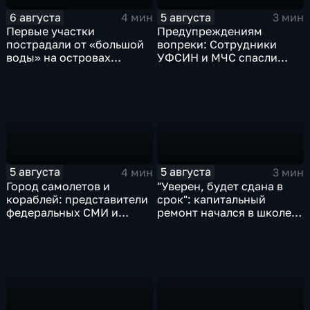
6 августа
5 августа
4 мин
3 мин
Первые участки
Предупреждениям
пострадали от «большой
вопреки: Сотрудники
воды» на островах
УФСИН и МЧС спасли
Большой Уссурийский,
нескольких утопающих на
Дачный и Кабельный
острове Заячий
5 августа
5 августа
4 мин
3 мин
Город самолетов и
"Уверен, будет сдана в
кораблей: представители
срок": капитальный
федеральных СМИ и
ремонт начался в школе
блогеры посетили
№10
Комсомольск