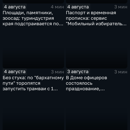
4 августа
4 августа
4 мин
3 мин
Площади, памятники,
Паспорт и временная
зоосад: туриндустрия
прописка: сервис
края подстраивается под
"Мобильный избиратель"
запросы гостей из
запустили в МФЦ
Гонконга
Хабаровского края
4 августа
3 августа
3 мин
3 мин
Без стука: по "бархатному
В Доме офицеров
пути" торопятся
состоялось
запустить трамваи с 1
празднование,
сентября от
приуроченное к 108-ой
Волочаевской до
годовщине со дня
Гамарника
образования ВВО