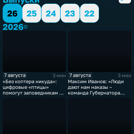
26
25
24
23
22
2026
2026
7 августа
7 августа
3 мин
3 мин
«Без коптера никуда»:
Максим Иванов: «Люди
цифровые «птицы»
дают нам наказы –
помогут заповедникам в
команда Губернатора
борьбе с пожарами и
развивает наши
браконьерами
пространства»