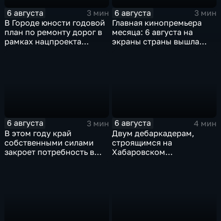
6 августа
6 августа
3 мин
3 мин
В Городе юности годовой
Главная кинопремьера
план по ремонту дорог в
месяца: 6 августа на
рамках нацпроекта
экраны страны вышла
выполнен на 80
комедия «Последний
процентов
богатырь. Колобок»
6 августа
6 августа
3 мин
4 мин
В этом году край
Двум дебаркадерам,
собственными силами
строящимся на
закроет потребность в
Хабаровском
картофеле – сразу на 82
судостроительном,
процента
присвоили имена героев-
земляков