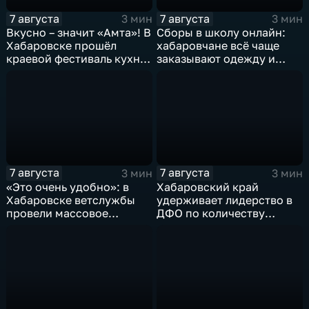
7 августа
7 августа
3 мин
3 мин
Вкусно – значит «Амта»! В
Сборы в школу онлайн:
Хабаровске прошёл
хабаровчане всё чаще
краевой фестиваль кухни
заказывают одежду и
коренных народов
канцелярию для детей на
Севера
маркетплейсах
7 августа
7 августа
3 мин
3 мин
«Это очень удобно»: в
Хабаровский край
Хабаровске ветслужбы
удерживает лидерство в
провели массовое
ДФО по количеству
чипирование домашних
строящихся школ и
питомцев
детсадов