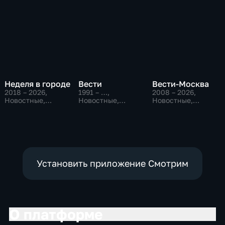
Неделя в городе
Вести
Вести-Москва
2018 – 2026
,
1991 – …
,
2008 – 2026
,
Новостные,
Новостные,
Новостные,
Общество,
Общественно-
Общественно-
общественно-
политические,
политические,
политические
социально-
социально-
экономические
экономические
Установить приложение Смотрим
О платформе