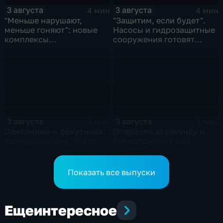
3 августа
3 августа
4 мин
4 мин
"Меньше нарушают,
"Защитим, если будет".
меньше гоняют": новые
Насосы и гидрозащитные
комплексы
сооружения готовят
видеофиксации помогают
власти на случай паводка
обнаружить нарушителей
ПДД
3 августа
3 августа
3 мин
3 мин
Пантомима и фокусники:
Операции за секунду и
Комсомольский "Театр
без наложения шва
особого творчества"
освоили в хабаровском
получил гран-при за "Сон
филиале МНТК
кота Лео"
"Микрохирургии глаза"
Показать все выпуски
Еще
интересное