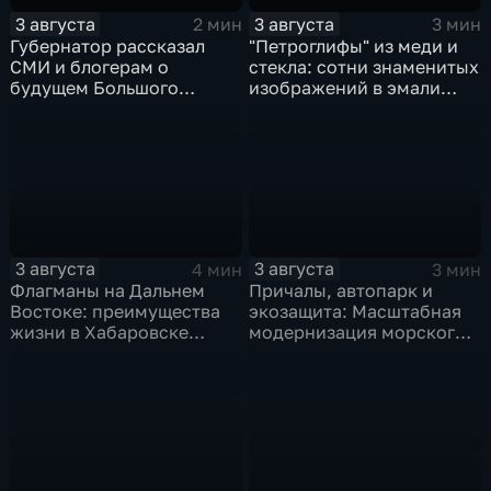
3 августа
3 августа
2 мин
3 мин
Губернатор рассказал
"Петроглифы" из меди и
СМИ и блогерам о
стекла: сотни знаменитых
будущем Большого
изображений в эмали
Уссурийского острова и
готовятся к выставке в
аэропорта Хурба
Хабаровске
3 августа
3 августа
4 мин
3 мин
Флагманы на Дальнем
Причалы, автопарк и
Востоке: преимущества
экозащита: Масштабная
жизни в Хабаровске
модернизация морского
оценили федеральные
терминала идет в
СМИ и блогеры
Советской Гавани