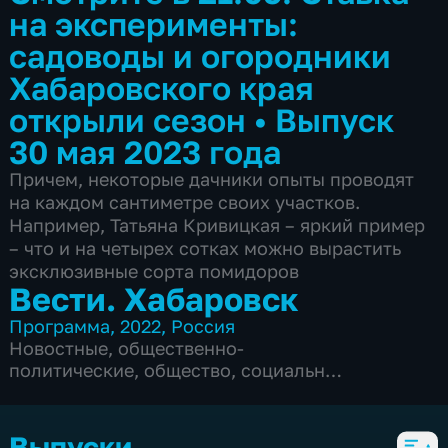
на эксперименты:
садоводы и огородники
Хабаровского края
открыли сезон
•
Выпуск
30 мая 2023 года
Причем, некоторые дачники опыты проводят
на каждом сантиметре своих участков.
Например, Татьяна Кривицкая – яркий пример
– что и на четырех сотках можно вырастить
эксклюзивные сорта помидоров
Вести. Хабаровск
Программа
,
2022
,
Россия
Новостные
,
общественно-
политические
,
общество
,
социально-
экономические
,
5 сезонов, 6104 выпуска
Выпуски