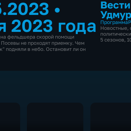
5.2023
•
Вести
Удмур
я 2023 года
Программа
Р
Новостные
,
политическ
 на фельдшера скорой помощи
5 сезонов, 
 Посевы не проходят приемку. Чем
к" подняли в небо. Остановит ли он