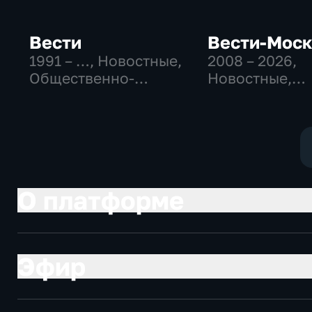
Вести
Вести-Мос
1991 – …
, Новостные,
2008 – 2026
,
Общественно-
Новостные,
политические,
Общественно
социально-
политические
экономические
социально-
экономически
О платформе
Эфир