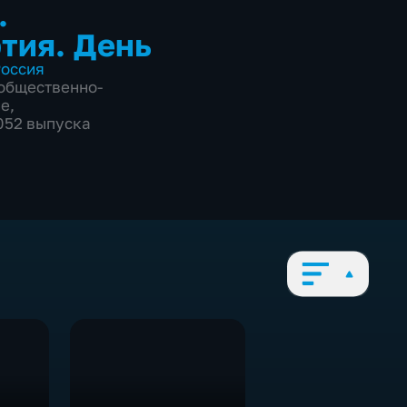
.
тия. День
оссия
общественно-
ие
,
1052 выпуска