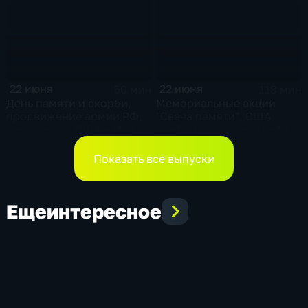
героя в Ингушетии
Кабмина по защите
населения
22 июня
22 июня
50 мин
118 мин
День памяти и скорби,
Мемориальные акции
продвижение армии РФ,
"Свеча памяти", США
переговоры США и Ирана,
одобрил иранскую нефть,
Стармер в отставке и
Отставка Стармера
акулы во Владивостоке
Показать все выпуски
Еще
интересное