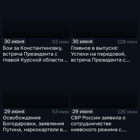
Мбаппе
30 июня
30 июня
53 мин
128 мин
Бои за Константиновку,
Главное в выпуске:
встреча Президента с
Успехи на передовой,
главой Курской области и
встреча Президента с
ликвидация олигарха в
главой Курской области и
Монако
исторический теракт в
Монако
29 июня
29 июня
53 мин
126 мин
Освобождение
СВР России заявила о
Богодаровки, заявления
сотрудничестве
Путина, наркокартели в
киевского режима с
Киеве, ядерный вопрос
мексиканскими