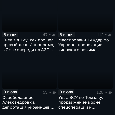
Монако
теракт в Монако
6 июля
6 июля
47 мин
112 мин
Киев в дыму, как прошел
Массированный удар по
превый день Иннопрома,
Украине, провокации
в Орле очереди на АЗС
киевского режима,
стали меньше, биохакер
развитие регионов
Брайан Джонсон
тульские перспективы,
рассказал о редкой
скандал на чемпионате
болезни
мира
3 июля
3 июля
53 мин
120 мин
Освобождение
Удар ВСУ по Токмаку,
Александровки,
продвижение в зоне
депортация украинцев из
спецоперации и
Германии и масштабные
прощание с Али Хаменеи