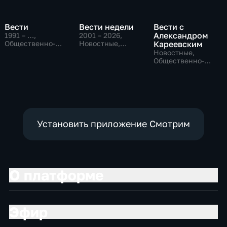
Вести
Вести недели
Вести с
Александром
1991 – …
,
2001 – 2026
,
Общественно-
Новостные,
Кареевским
политические,
Общественно-
Новостные,
Социально-
политические
Общественно-
экономические,
политические
новостные
Установить приложение Смотрим
О платформе
Эфир