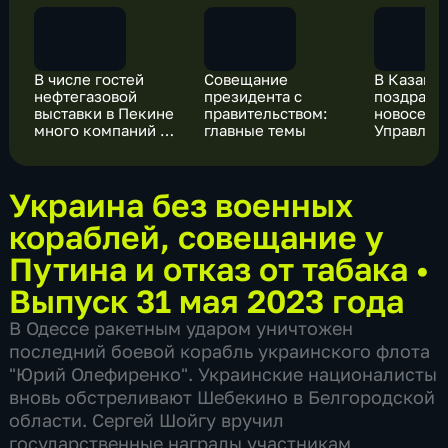
В числе гостей
Совещание
В Казани
нефтегазовой
президента с
поздрави
выставки в Пекине
правительством:
новосель
много компаний из
главные темы
Управлен
РФ
Росгвард
Татарстан
Украина без военных
кораблей, совещание у
Путина и отказ от табака
•
Выпуск 31 мая 2023 года
В Одессе ракетным ударом уничтожен
последний боевой корабль украинского флота
"Юрий Олефиренко". Украинские националисты
вновь обстреливают Шебекино в Белгородской
области. Сергей Шойгу вручил
государственные награды участникам