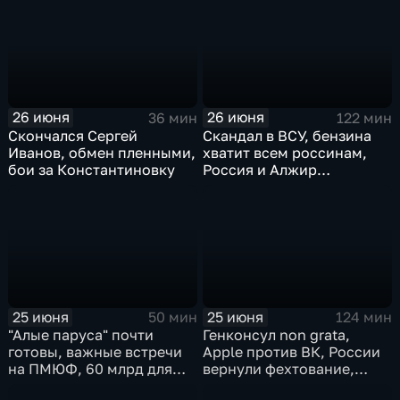
Финляндии, возвращение
наркокартелями.
пленных, шторм в Париже
и плей-офф ЧМ
26 июня
26 июня
36 мин
122 мин
Скончался Сергей
Скандал в ВСУ, бензина
Иванов, обмен пленными,
хватит всем россинам,
бои за Константиновку
Россия и Алжир
наращивают торговый
оборот
25 июня
25 июня
50 мин
124 мин
"Алые паруса" почти
Генконсул non grata,
готовы, важные встречи
Apple против ВК, России
на ПМЮФ, 60 млрд для
вернули фехтование,
аграриев
Дитер Болен влип