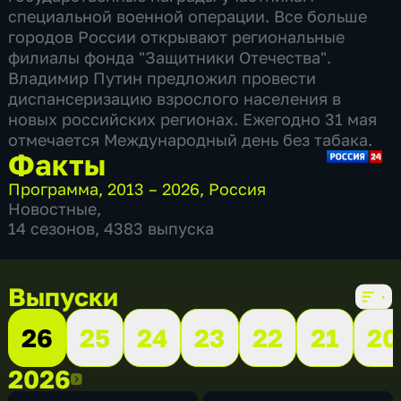
специальной военной операции. Все больше
городов России открывают региональные
филиалы фонда "Защитники Отечества".
Владимир Путин предложил провести
диспансеризацию взрослого населения в
новых российских регионах. Ежегодно 31 мая
отмечается Международный день без табака.
Факты
Программа
,
2013 – 2026
,
Россия
Новостные
,
14 сезонов, 4383 выпуска
Выпуски
26
25
24
23
22
21
20
2026
2026