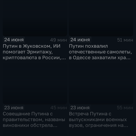
24 июня
24 июня
49 мин
51 мин
Путин в Жуковском, ИИ
Путин похвалил
помогает Эрмитажу,
отечественные самолеты,
криптовалюта в России,
в Одессе захватили храм,
ПМЮФ открылся в СПб
Гданьск без Зеленского
23 июня
23 июня
45 мин
55 мин
Совещание Путина с
Встреча Путина с
правительством, названы
выпускниками военных
виновники обстрела
вузов, ограничения на
детей, похороны юного
топливо в Крыму, планы