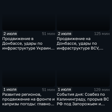
проекты ВТБ на Чукотке
в Иране
2 июля
2 июля
51 мин
125 мин
Продвижение в
Продвижение на
Донбассе, удары по
Донбассе, удары по
инфраструктуре Украины,
инфраструктуре ВСУ,
юбилей Калининградской
юбилей Калининградской
области, переговоры в
области, визит фон дер
Армении, рекорд Бельгии
Ляйен в Армению, рекорд
на ЧМ и ливни в Москве.
Бельгии на ЧМ и скорые
ливни в Москве.
1 июля
1 июля
51 мин
129 мин
Развитие регионов,
События дня: Совбез по
продвижение на фронте и
Калининграду, прорыв ВС
капризы погоды: главное
РФ под Запорожьем и
к этому часу
исторический рекорд