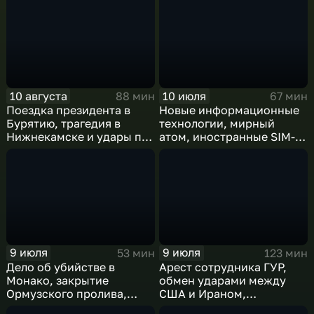
10 августа
10 июля
88 мин
67 мин
Поездка президента в
Новые информационные
Бурятию, трагедия в
технологии, мирный
Нижнекамске и удары по
атом, иностранные SIM-
логистике ВСУ
карты и обход
блокировок
9 июля
9 июля
53 мин
123 мин
Дело об убийстве в
Арест сотрудника ГУР,
Монако, закрытие
обмен ударами между
Ормузского пролива,
США и Ираном,
рост продаж книг в
результаты