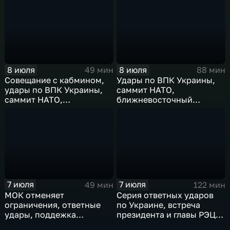
России
международного
сотрудничества,
суперциклон и эффект
Фудзивары
8 июля
8 июля
49 мин
88 мин
Совещание с кабмином,
Удары по ВПК Украины,
удары по ВПК Украины,
саммит НАТО,
саммит НАТО,
ближневосточный
ближневосточный
конфликт,новые драмы
конфликт, слияние
чемпионата мира,
циклонов
слияние циклонов
7 июля
7 июля
49 мин
122 мин
МОК отменяет
Серия ответных ударов
ограничения, ответные
по Украине, встреча
удары, поддежка
президента и главы РЭЦ,
экспорта, теракт в
саммит альянса в Анкаре,