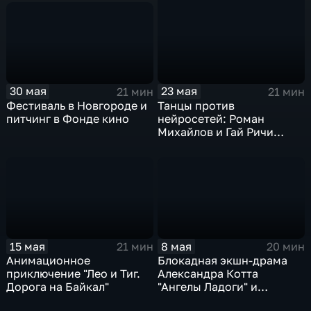
30 мая
23 мая
21 мин
21 мин
Фестиваль в Новгороде и
Танцы против
питчинг в Фонде кино
нейросетей: Роман
Михайлов и Гай Ричи
делят кинопрокат
15 мая
8 мая
21 мин
20 мин
Анимационное
Блокадная экшн-драма
приключение "Лео и Тиг.
Александра Котта
Дорога на Байкал"
"Ангелы Ладоги" и
режиссерский дебют