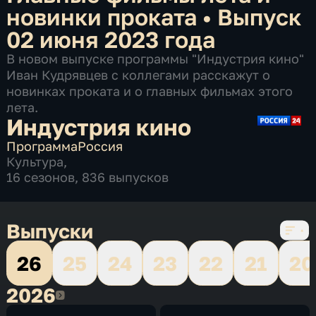
новинки проката
•
Выпуск
02 июня 2023 года
В новом выпуске программы "Индустрия кино"
Иван Кудрявцев с коллегами расскажут о
новинках проката и о главных фильмах этого
лета.
Индустрия кино
Программа
Россия
Культура
,
16 сезонов, 836 выпусков
Выпуски
26
25
24
23
22
21
20
2026
2026