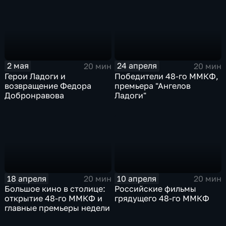
актрисы Алины
Насибуллиной
2 мая
24 апреля
20 мин
20 мин
Герои Ладоги и
Победители 48-го ММКФ,
возвращение Федора
премьера "Ангелов
Добронравова
Ладоги"
18 апреля
10 апреля
20 мин
20 мин
Большое кино в столице:
Российские фильмы
открытие 48-го ММКФ и
грядущего 48-го ММКФ
главные премьеры недели