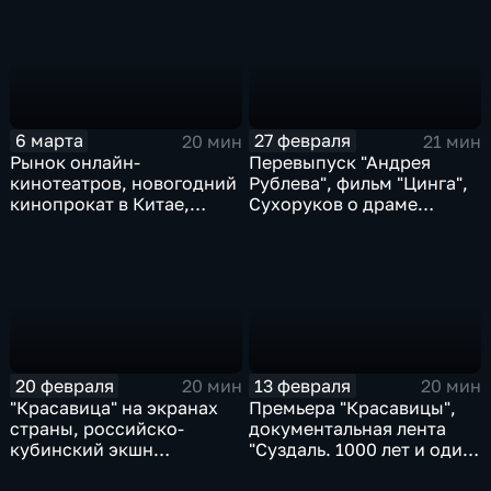
6 марта
27 февраля
20 мин
21 мин
Рынок онлайн-
Перевыпуск "Андрея
кинотеатров, новогодний
Рублева", фильм "Цинга",
кинопрокат в Китае,
Сухоруков о драме
фильм "Большая земля"
"Красавица"
20 февраля
13 февраля
20 мин
20 мин
"Красавица" на экранах
Премьера "Красавицы",
страны, российско-
документальная лента
кубинский экшн
"Суздаль. 1000 лет и один
"Гуантанмера", форум
день", новинки проката
медиа-индустрии CSTB