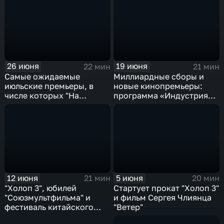
26 июня
19 июня
22 мин
21 мин
Самые ожидаемые
Миллиардные сборы и
июльские премьеры, в
новые кинопремьеры:
числе которых "На
программа «Индустрия
деревню к дедушке 2"
кино» подведёт итоги
недели и оценит
феноменальный успех
фильма "Холоп 3"
12 июня
5 июня
21 мин
20 мин
"Холоп 3", юбилей
Стартует прокат "Холоп 3"
"Союзмультфильма" и
и фильм Сергея Члиянца
фестиваль китайского
"Ветер"
кино