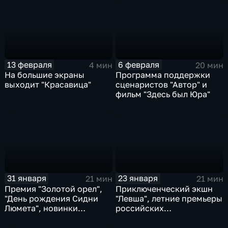
13 февраля
6 февраля
4 мин
20 мин
На большие экраны
Программа поддержки
выходит "Красавица"
сценаристов "Автор" и
фильм "Здесь был Юра"
31 января
23 января
21 мин
21 мин
Премия "Золотой орел",
Приключенческий экшн
"День рождения Сидни
"Левша", летние премьеры
Люмета", новинки
российских
проката
блокбастеров,
кинопрокат в Индии