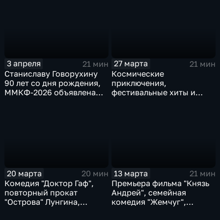
3 апреля
27 марта
21 мин
21 мин
Станиславу Говорухину
Космические
90 лет со дня рождения,
приключения,
ММКФ-2026 объявлена
фестивальные хиты и
программа,
оскаровские номинанты
международный форум
"Российский кинобизнес"
20 марта
13 марта
20 мин
21 мин
Комедия "Доктор Гаф",
Премьера фильма "Князь
повторный прокат
Андрей", семейная
"Острова" Лунгина,
комедия "Жемчуг",
дебюты "Духа огня"
творчество Зацепина