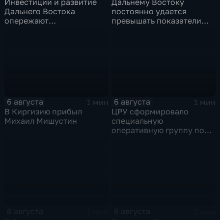
Инвестиции и развитие
Дальнему Востоку
Дальнего Востока
постоянно удается
опережают
превышать показатели
среднероссийские
привлечения
показатели
инвестицийВ
6 августа
6 августа
1 мин
1 мин
В Киргизию прибыл
ЦРУ сформировало
Михаил Мишустин
специальную
оперативную группу по
смене власти на Кубе.
6 августа
6 августа
3 мин
2 мин