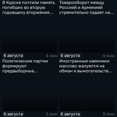
В Курске почтили память
Товарооборот между
погибших во вторую
Россией и Арменией
годовщину вторжения
стремительно падает на
ВСУ
фоне курса Еревана на
евроинтеграцию
6 августа
6 августа
4 мин
4 мин
Политические партии
Иностранные наемники
формируют
массово жалуются на
предвыборные
обман и вымогательство
программы на фоне роста
со стороны
электоральной
командования ВСУ
активности
6 августа
6 августа
1 мин
5 мин