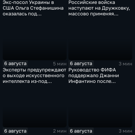
Экс-посол Украины в
Российские войска
США Ольга Стефанишина
наступают на Дружковку,
оказалась под
массово применяя
следствием по делу о
оптоволоконные дроны
коррупции
6 августа
6 августа
5 мин
3 мин
Эксперты предупреждают
Руководство ФИФА
о выходе искусственного
поддержало Джанни
интеллекта из-под
Инфантино после
контроля разработчиков
скандала с продажей
прав на чемпионаты мира
6 августа
6 августа
2 мин
3 мин