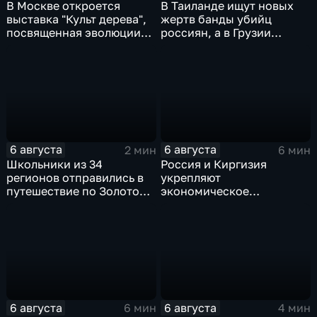
В Москве откроется
В Таиланде ищут новых
выставка "Культ дерева",
жертв банды убийц
посвященная эволюции
россиян, а в Грузии
художественной
фиксируют провокации
обработки древесины
против туристов
6 августа
6 августа
2 мин
6 мин
Школьники из 34
Россия и Киргизия
регионов отправились в
укрепляют
путешествие по Золотому
экономическое
кольцу в рамках проекта
партнерство в рамках
"Кольцо Открытия"
Евразийского
экономического союза
6 августа
6 августа
6 мин
4 мин