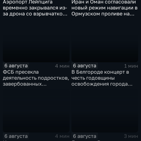
Аэропорт Лейпцига
Иран и Оман согласовали
временно закрывался из-
новый режим навигации в
за дрона со взрывчаткой
Ормузском проливе на
рядом с украинским
фоне нехватки
грузовым самолетом
боеприпасов у США
6 августа
6 августа
4 мин
1 мин
ФСБ пресекла
В Белгороде концерт в
деятельность подростков,
честь годовщины
завербованных
освобождения города
украинскими
продолжился несмотря
спецслужбами для
на блэкаут
терактов в России
6 августа
6 августа
4 мин
3 мин