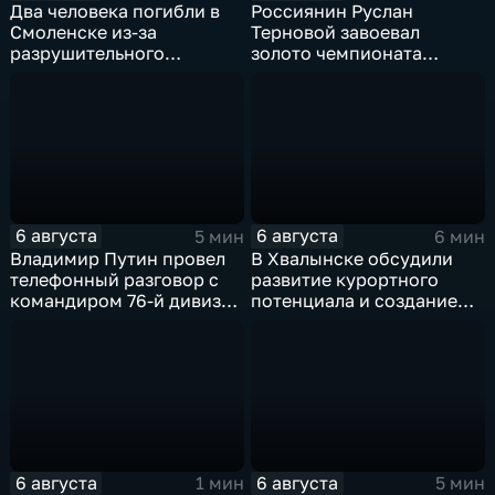
Два человека погибли в
Россиянин Руслан
Смоленске из-за
Терновой завоевал
разрушительного
золото чемпионата
урагана, 15 тысяч
Европы в прыжках с 10-
жителей остались без
метровой вышки
света
6 августа
6 августа
5 мин
6 мин
Владимир Путин провел
В Хвалынске обсудили
телефонный разговор с
развитие курортного
командиром 76-й дивизии
потенциала и создание
ВДВ Абдулазизом
медицинского кластера
Шихабидовым
6 августа
6 августа
1 мин
5 мин