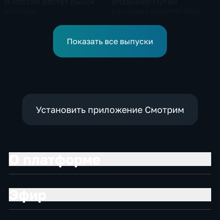
В России растет рынок
Владимир Путин
ипотеки
направил приветствие
участникам Российско-
киргизского
экономического форума
Показать все выпуски
и Российско-киргизской
межрегиональной
конференции
Установить приложение Смотрим
О платформе
Эфир