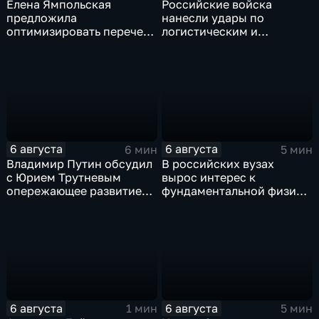
Елена Ямпольская
Российские войска
предложила
нанесли удары по
оптимизировать перечень
логистическим и
олимпиад для
энергетическим объектам
поступления в вузы
ВСУ
6 августа
6 августа
6 мин
5 мин
Владимир Путин обсудил
В российских вузах
с Юрием Трутневым
вырос интерес к
опережающее развитие
фундаментальной физике
Дальнего Востока
и авиастроению на фоне
перехода к новой модели
образования
6 августа
6 августа
1 мин
5 мин