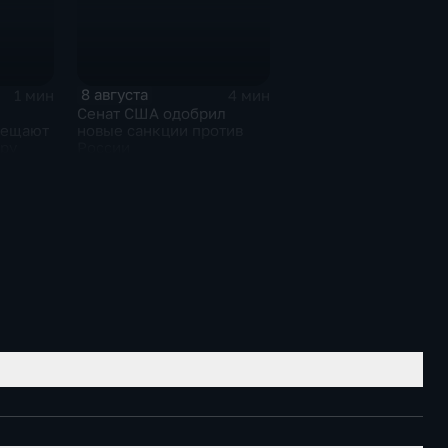
8 августа
1 мин
4 мин
Сенат США одобрил
бещают
новые санкции против
ру
России