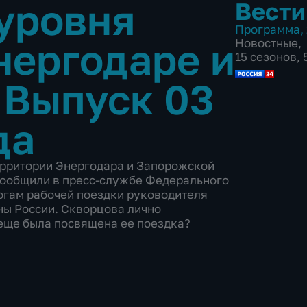
уровня
Вести
Программа
,
нергодаре и
Новостные
,
15 сезонов,
•
Выпуск 03
да
рритории Энергодара и Запорожской
сообщили в пресс-службе Федерального
огам рабочей поездки руководителя
ны России. Скворцова лично
еще была посвящена ее поездка?