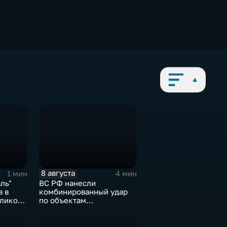
8 августа
1 мин
4 мин
ль"
ВС РФ нанесли
в в
комбинированный удар
еликого
по объектам
логистической,
топливной и
энергетической