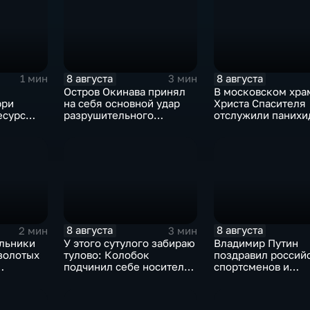
8 августа
8 августа
1 мин
3 мин
Остров Окинава принял
В московском хра
рри
на себя основной удар
Христа Спасителя
есурс
разрушительного
отслужили панихи
тайфуна "Дельфин"
погибшим жителя
Южной Осетии
8 августа
8 августа
2 мин
3 мин
льники
У этого сутулого забираю
Владимир Путин
золотых
тулово: Колобок
поздравил россий
подчинил себе носителя
спортсменов и
рнире по
в новом сказочном
физкультурников 
блокбастере
профессиональны
праздником