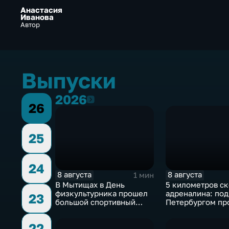
Анастасия
Иванова
Автор
Выпуски
2026
2026
26
25
24
8 августа
8 августа
1 мин
В Мытищах в День
5 километров ск
физкультурника прошел
адреналина: под
23
большой спортивный
Петербургом пр
фестиваль
третий этап "Фо
22