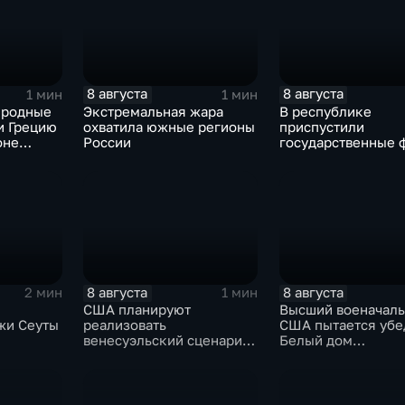
8 августа
8 августа
1 мин
1 мин
иродные
Экстремальная жара
В республике
и Грецию
охватила южные регионы
приспустили
оне
России
государственные 
сухи
зажгли свечи в па
жертвах обстрела
Цхинвала
8 августа
8 августа
2 мин
1 мин
США планируют
Высший военачал
жи Сеуты
реализовать
США пытается убе
венесуэльский сценарий
Белый дом
ого
для смены власти на Кубе
незамедлительно
кризиса
завершить конфли
Ираном