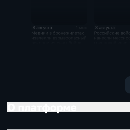
8 августа
8 августа
1 мин
Медики в бронежилетах
Российские вой
извлекли взрывоопасный
нанесли массир
осколок из раны бойца
групповой удар 
стратегическим
в глубоком тылу
О платформе