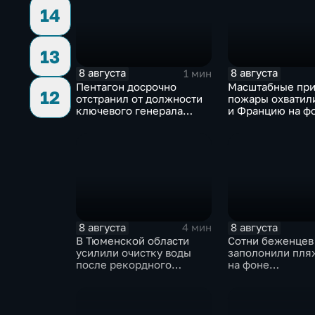
14
13
8 августа
8 августа
1 мин
Пентагон досрочно
Масштабные пр
12
отстранил от должности
пожары охватил
ключевого генерала
и Францию на ф
Чарльза Костанцу
европейской за
8 августа
8 августа
4 мин
В Тюменской области
Сотни беженцев
усилили очистку воды
заполонили пля
после рекордного
на фоне
летнего паводка
катастрофическ
миграционного 