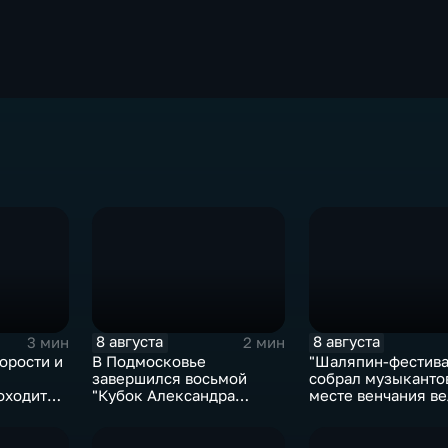
8 августа
8 августа
3 мин
2 мин
орости и
В Подмосковье
"Шаляпин‑фестива
завершился восьмой
собрал музыканто
оходит
"Кубок Александра
месте венчания в
рмулы‑4"
Овечкина"
певца