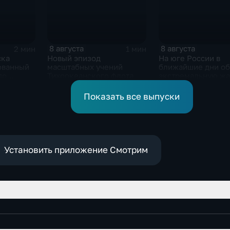
8 августа
8 августа
2 мин
1 мин
ска
Новый эпизод
На юге России в
ованный
масштабных учений
ближайшие дни о
по
Тихоокеанского флота
экстремальную жа
 объектам
 ВСУ
Показать все выпуски
Установить приложение Смотрим