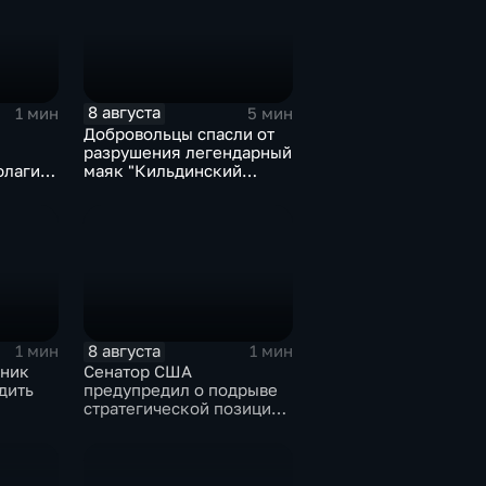
8 августа
1 мин
5 мин
Добровольцы спасли от
разрушения легендарный
флаги и
маяк "Кильдинский
мять о
Северный"
8 августа
1 мин
1 мин
ьник
Сенатор США
дить
предупредил о подрыве
стратегической позиции
из-за новых пошлин
кт с
против России