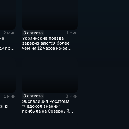
инфраструктуры в Киеве
8 августа
2 мин
1 мин
ме
Украинские поезда
задерживаются более
ду по
чем на 12 часов из-за
м
угрозы обстрелов
8 августа
1 мин
3 мин
Экспедиция Росатома
ских
"Ледокол знаний"
прибыла на Северный
с
полюс
м