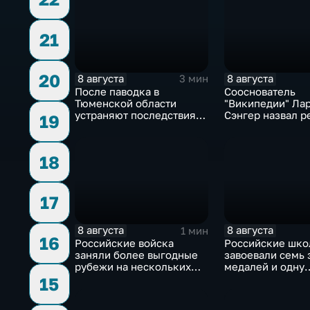
21
20
8 августа
8 августа
3 мин
После паводка в
Сооснователь
Тюменской области
"Википедии" Ла
устраняют последствия
Сэнгер назвал р
19
для водоснабжения
инструментом
пропаганды
18
17
8 августа
8 августа
1 мин
16
Российские войска
Российские шко
заняли более выгодные
завоевали семь 
рубежи на нескольких
медалей и одну
направлениях в зоне СВО
бронзовую на ту
15
ИИ