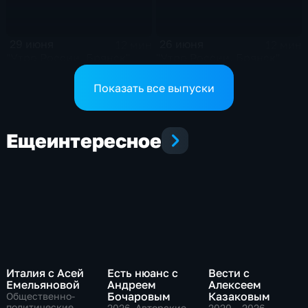
29 июня
26 июня
12 мин
12 мин
"Утро России. Брянск"
"Утро России. Брянск"
Показать все выпуски
Еще
интересное
Италия с Асей
Есть нюанс с
Вести с
Емельяновой
Андреем
Алексеем
Бочаровым
Казаковым
Общественно-
политические,
2026
, Авторские,
2020 – 2026
,