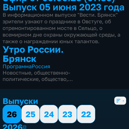
Выпуск 05 июня 2023 года
В информационном выпуске "Вести. Брянск"
зрители узнают о празднике в Овстуге, об
отремонтированном мосте в Сельцо, о
всемирном дне охраны окружающей среды, а
также о награждении юных талантов.
Утро России.
Брянск
Программа
Россия
Новостные
,
общественно-
политические
,
общество
,
развлекательные
,
социально-
экономические
,
5 сезонов, 539 выпусков
Выпуски
26
25
24
23
22
2026
2026