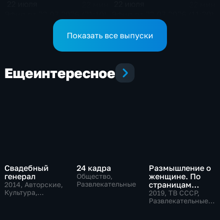
22 июля
22 июля
22 мин
22 мин
Эфир от 22.07.2026 (21:10)
Эфир от 22.07.2026 (11:30)
Показать все выпуски
Еще
интересное
Свадебный
24 кадра
Размышление о
генерал
женщине. По
Общество,
Развлекательные
страницам
2014
, Авторские,
Культура,
советского
2019
, ТВ СССР,
общество
телевидения
Развлекательные,
общество