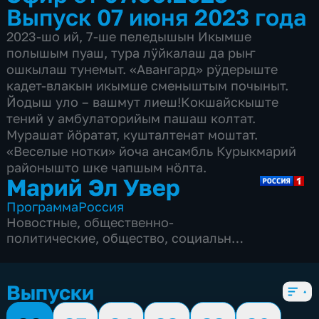
Выпуск 07 июня 2023 года
2023-шo ий, 7-ше пеледышын Икымше
полышым пуаш, тура лӱйкалаш да рыҥ
ошкылаш тунемыт. «Авангард» рӱдерыште
кадет-влакын икымше сменыштым почыныт.
Йодыш уло – вашмут лиеш!Кокшайскыште
тений у амбулаторийым пашаш колтат.
Мурашат йӧратат, кушталтенат моштат.
«Веселые нотки» йоча ансамбль Курыкмарий
районышто шке чапшым нӧлта.
Марий Эл Увер
Программа
Россия
Новостные
,
общественно-
политические
,
общество
,
социально-
экономические
,
6 сезонов, 1087 выпусков
Выпуски