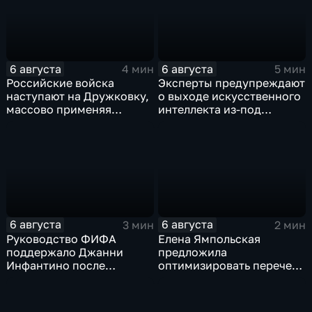
6 августа
6 августа
4 мин
5 мин
Российские войска
Эксперты предупреждают
наступают на Дружковку,
о выходе искусственного
массово применяя
интеллекта из-под
оптоволоконные дроны
контроля разработчиков
6 августа
6 августа
3 мин
2 мин
Руководство ФИФА
Елена Ямпольская
поддержало Джанни
предложила
Инфантино после
оптимизировать перечень
скандала с продажей
олимпиад для
прав на чемпионаты мира
поступления в вузы