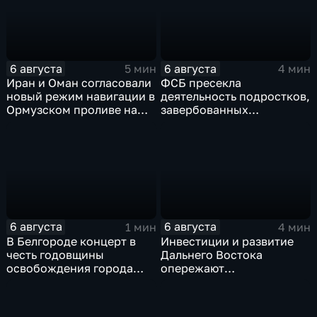
6 августа
6 августа
5 мин
4 мин
Иран и Оман согласовали
ФСБ пресекла
новый режим навигации в
деятельность подростков,
Ормузском проливе на
завербованных
фоне нехватки
украинскими
боеприпасов у США
спецслужбами для
терактов в России
6 августа
6 августа
1 мин
4 мин
В Белгороде концерт в
Инвестиции и развитие
честь годовщины
Дальнего Востока
освобождения города
опережают
продолжился несмотря
среднероссийские
на блэкаут
показатели