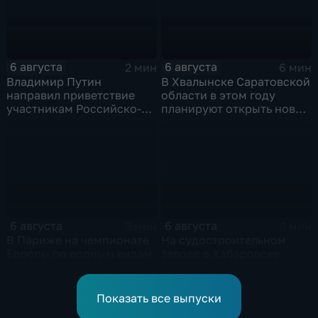
6 августа
6 августа
2 мин
6 мин
Владимир Путин
В Хвалынске Саратовской
направил приветствие
области в этом году
участникам Российско-
планируют открыть новую
киргизского
больницу
экономического форума
и Российско-киргизской
межрегиональной
конференции
6 августа
6 августа
3 мин
3 мин
В Париже на чемпионате
На судостроительном
Европы по водным видам
заводе в Хабаровске
спорта сегодня
приступили к сборке
завершаются
дебаркадеров
выступления по прыжкам
Показать все выпуски
в воду