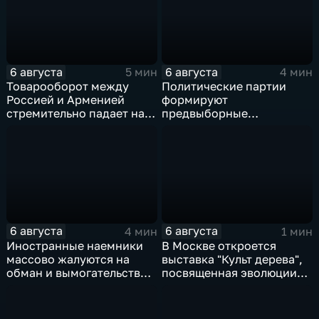
6 августа
6 августа
5 мин
4 мин
Товарооборот между
Политические партии
Россией и Арменией
формируют
стремительно падает на
предвыборные
фоне курса Еревана на
программы на фоне роста
евроинтеграцию
электоральной
активности
6 августа
6 августа
4 мин
1 мин
Иностранные наемники
В Москве откроется
массово жалуются на
выставка "Культ дерева",
обман и вымогательство
посвященная эволюции
со стороны
художественной
командования ВСУ
обработки древесины