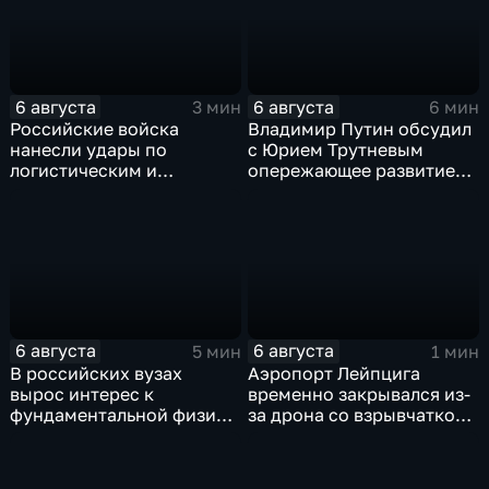
6 августа
6 августа
3 мин
6 мин
Российские войска
Владимир Путин обсудил
нанесли удары по
с Юрием Трутневым
логистическим и
опережающее развитие
энергетическим объектам
Дальнего Востока
ВСУ
6 августа
6 августа
5 мин
1 мин
В российских вузах
Аэропорт Лейпцига
вырос интерес к
временно закрывался из-
фундаментальной физике
за дрона со взрывчаткой
и авиастроению на фоне
рядом с украинским
перехода к новой модели
грузовым самолетом
образования