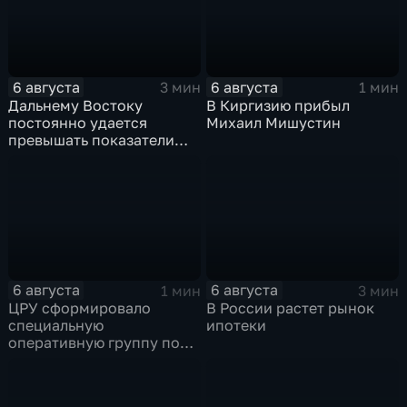
6 августа
6 августа
3 мин
1 мин
Дальнему Востоку
В Киргизию прибыл
постоянно удается
Михаил Мишустин
превышать показатели
привлечения
инвестицийВ
6 августа
6 августа
1 мин
3 мин
ЦРУ сформировало
В России растет рынок
специальную
ипотеки
оперативную группу по
смене власти на Кубе.