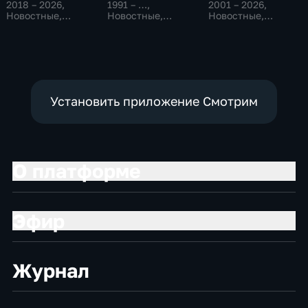
2018 – 2026
,
1991 – …
,
2001 – 2026
,
Новостные,
Новостные,
Новостные,
Общество,
Общественно-
Общественно-
общественно-
политические,
политические
политические
социально-
экономические
Установить приложение Смотрим
О платформе
Эфир
Журнал