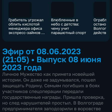
Грабитель угрожал
Влюбленные в
Ограблен
облить кислотой
небо с детства:
остановке
менеджера офиса
чему учит
Волгоград
экспресс-займов в
парашютный спорт
действов
Волгограде
похитител
Эфир от 08.06.2023
(21:05)
•
Выпуск 08 июня
2023 года
Личное Мужество как примета новейшей
истории. Он даже не задумывался, пошел
защищать Родину. Семьям погибших в боях
участников спецоперации передали
государственные награды. Пришла проверка,
но след нарушителей простыл. В Волгограде
предпринимателя заподозрили в воровстве