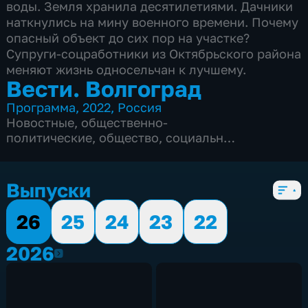
воды. Земля хранила десятилетиями. Дачники
наткнулись на мину военного времени. Почему
опасный объект до сих пор на участке?
Супруги-соцработники из Октябрьского района
меняют жизнь односельчан к лучшему.
Вести. Волгоград
Программа
,
2022
,
Россия
Новостные
,
общественно-
политические
,
общество
,
социально-
экономические
,
Ежедневные
,
новостные
,
5 сезонов, 2352 выпуска
Выпуски
26
25
24
23
22
2026
2026