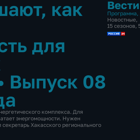
шают, как
Вести
Программа
,
Новостные
,
15 сезонов, 
сть для
х
•
Выпуск 08
да
энергетического комплекса. Для
ватает энергомощности. Нужен
л секретарь Хакасского регионального