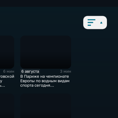
6 августа
6 мин
3 мин
товской
В Париже на чемпионате
у
Европы по водным видам
ь
спорта сегодня
завершаются
выступления по прыжкам
в воду