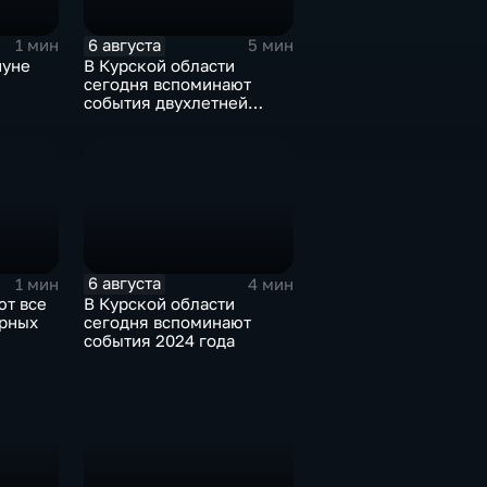
6 августа
1 мин
5 мин
нуне
В Курской области
сегодня вспоминают
события двухлетней
ода от
давности
ких
6 августа
1 мин
4 мин
ют все
В Курской области
рных
сегодня вспоминают
события 2024 года