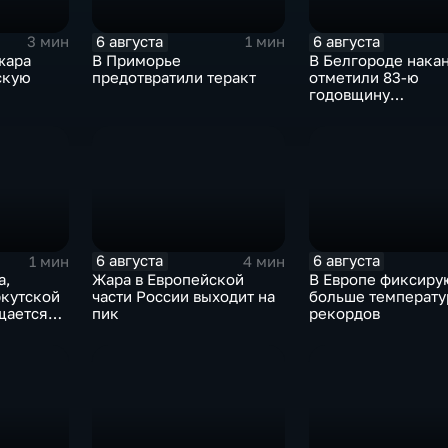
6 августа
6 августа
3 мин
1 мин
жара
В Приморье
В Белгороде нака
скую
предотвратили теракт
отметили 83-ю
годовщину
освобождения гор
немецко-фашистс
захватчиков
6 августа
6 августа
1 мин
4 мин
а,
Жара в Европейской
В Европе фиксиру
ркутской
части России выходит на
больше температу
щается
пик
рекордов