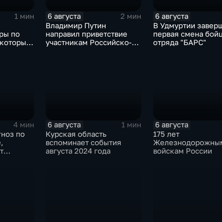
6 августа
6 августа
1 мин
2 мин
Владимир Путин
В Удмуртии завер
ры по
направил приветствие
первая смена бой
 которые
участникам Российско-
отряда "БАРС"
ные грузы
киргизского
экономического форума
и Российско-киргизской
межрегиональной
конференции
6 августа
6 августа
4 мин
1 мин
гноз по
Курская область
175 лет
,
вспоминает события
Железнодорожны
т
августа 2024 года
войскам России