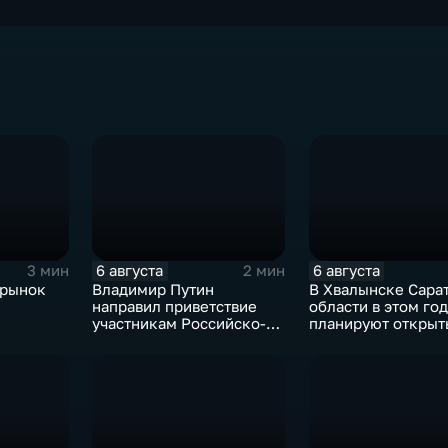
6 августа
6 августа
3 мин
2 мин
 рынок
Владимир Путин
В Хвалынске Сара
направил приветствие
области в этом год
участникам Российско-
планируют открыт
киргизского
новую больницу
экономического форума
и Российско-киргизской
межрегиональной
конференции