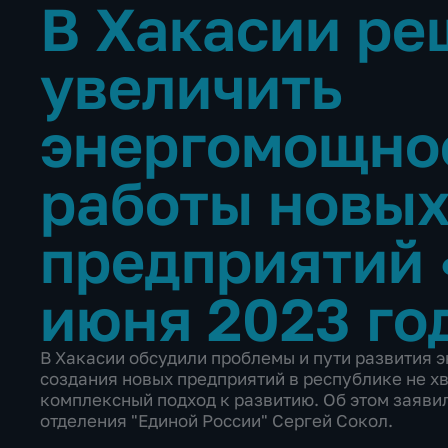
В Хакасии ре
увеличить
энергомощно
работы новы
предприятий
июня 2023 го
В Хакасии обсудили проблемы и пути развития 
создания новых предприятий в республике не х
комплексный подход к развитию. Об этом заяви
отделения "Единой России" Сергей Сокол.