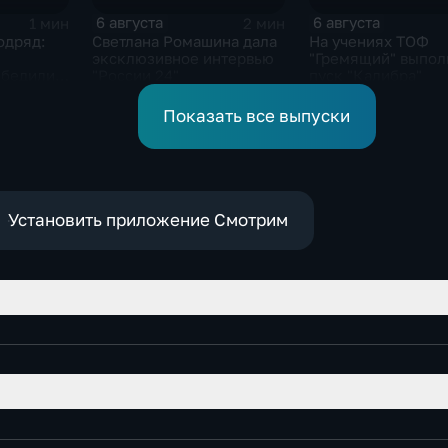
6 августа
6 августа
1 мин
2 мин
одряд:
Светлана Ромашина дала
На учениях ТОФ
эксклюзивное интервью
"Гремящий" выпол
обедили
"России 24"
пуск "Калибра"
ионате
Показать все выпуски
Установить приложение Смотрим