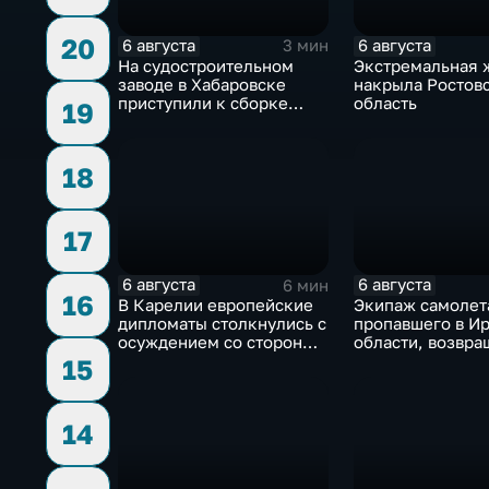
20
6 августа
6 августа
3 мин
На судостроительном
Экстремальная 
заводе в Хабаровске
накрыла Ростов
приступили к сборке
область
19
дебаркадеров
18
17
6 августа
6 августа
6 мин
16
В Карелии европейские
Экипаж самолет
дипломаты столкнулись с
пропавшего в И
осуждением со стороны
области, возвра
жителей
домой
15
14