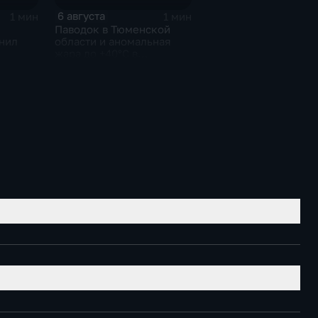
6 августа
1 мин
1 мин
Паводок в Тюменской
нил
области и аномальная
жара до +40°C в
Ростовской