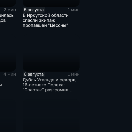
6 августа
2 мин
1 мин
шилась
В Иркутской области
цов
спасли экипаж
пропавшей "Цессны"
6 августа
4 мин
1 мин
Дубль Угальде и рекорд
м
16-летнего Полеха:
"Спартак" разгромил
"Оренбург" в Кубке
России