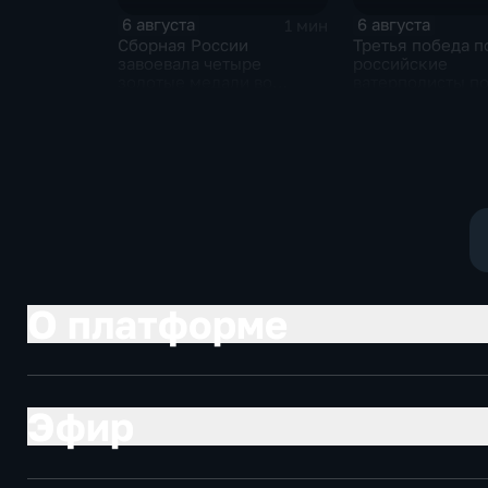
6 августа
6 августа
1 мин
Сборная России
Третья победа п
завоевала четыре
российские
золотые медали во
ватерполисты п
второй день КМ по
Черногорию на
зимнему плаванию
юниорском чемп
мира
О платформе
Эфир