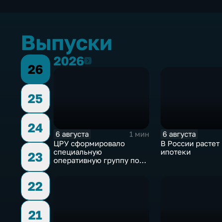
Выпуски
2026
2026
26
25
24
6 августа
6 августа
1 мин
ЦРУ сформировало
В России растет
специальную
ипотеки
23
оперативную группу по
смене власти на Кубе.
22
21