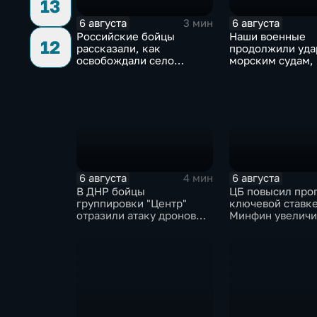
13
6 августа
6 августа
3 мин
Российские бойцы
Наши военные
12
рассказали, как
продолжили уда
освобождали село
морским судам,
Зарница в Запорожской
перевозят воен
области
6 августа
6 августа
4 мин
В ДНР бойцы
ЦБ повысил про
группировки "Центр"
ключевой ставке
отразили атаку дронов
Минфин увеличи
ВСУ
покупки валюты