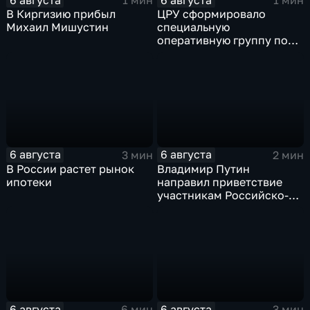
1 мин
1 мин
В Киргизию прибыл
ЦРУ сформировало
Михаил Мишустин
специальную
оперативную группу по
смене власти на Кубе.
6 августа
6 августа
3 мин
2 мин
В России растет рынок
Владимир Путин
ипотеки
направил приветствие
участникам Российско-
киргизского
экономического форума
и Российско-киргизской
межрегиональной
конференции
6 августа
6 августа
6 мин
3 мин