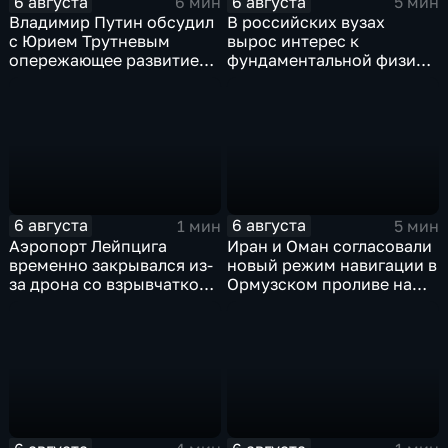
6 августа
6 августа
6 мин
5 мин
Владимир Путин обсудил
В российских вузах
с Юрием Трутневым
вырос интерес к
опережающее развитие
фундаментальной физике
Дальнего Востока
и авиастроению на фоне
перехода к новой модели
образования
6 августа
6 августа
1 мин
5 мин
Аэропорт Лейпцига
Иран и Оман согласовали
временно закрывался из-
новый режим навигации в
за дрона со взрывчаткой
Ормузском проливе на
рядом с украинским
фоне нехватки
грузовым самолетом
боеприпасов у США