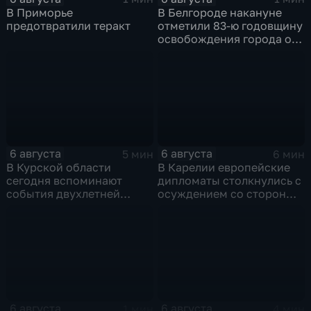
В Приморье
В Белгороде накануне
предотвратили теракт
отметили 83-ю годовщину
освобождения города от
немецко-фашистских
захватчиков
6 августа
6 августа
5 мин
6 мин
В Курской области
В Карелии европейские
сегодня вспоминают
дипломаты столкнулись с
события двухлетней
осуждением со стороны
давности
жителей
6 августа
6 августа
1 мин
4 мин