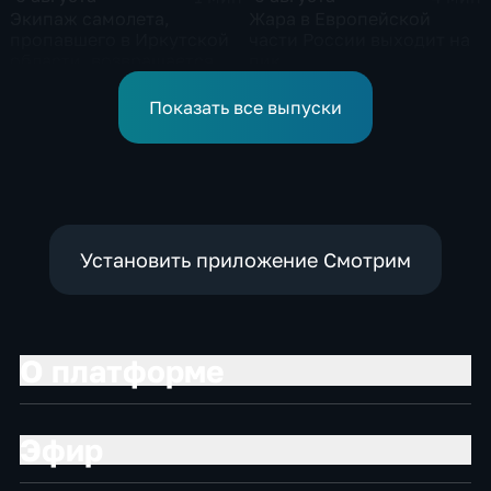
Экипаж самолета,
Жара в Европейской
пропавшего в Иркутской
части России выходит на
области, возвращается
пик
домой
Показать все выпуски
Установить приложение Смотрим
О платформе
Эфир