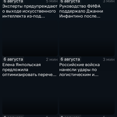
6 августа
6 августа
5 мин
3 мин
Эксперты предупреждают
Руководство ФИФА
о выходе искусственного
поддержало Джанни
интеллекта из-под
Инфантино после
контроля разработчиков
скандала с продажей
прав на чемпионаты мира
6 августа
6 августа
2 мин
3 мин
Елена Ямпольская
Российские войска
предложила
нанесли удары по
оптимизировать перечень
логистическим и
олимпиад для
энергетическим объектам
поступления в вузы
ВСУ