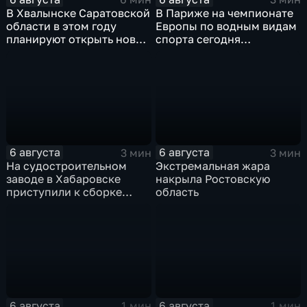
В Хвалынске Саратовской
В Париже на чемпионате
области в этом году
Европы по водным видам
планируют открыть новую
спорта сегодня
больницу
завершаются
выступления по прыжкам
в воду
6 августа
6 августа
3 мин
3 мин
На судостроительном
Экстремальная жара
заводе в Хабаровске
накрыла Ростовскую
приступили к сборке
область
дебаркадеров
6 августа
6 августа
1 мин
1 мин