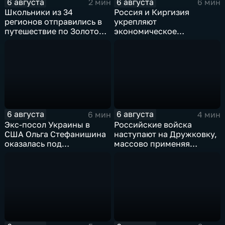
6 августа
6 августа
2 мин
6 мин
Школьники из 34
Россия и Киргизия
регионов отправились в
укрепляют
путешествие по Золотому
экономическое
кольцу в рамках проекта
партнерство в рамках
"Кольцо Открытия"
Евразийского
экономического союза
6 августа
6 августа
6 мин
4 мин
Экс-посол Украины в
Российские войска
США Ольга Стефанишина
наступают на Дружковку,
оказалась под
массово применяя
следствием по делу о
оптоволоконные дроны
коррупции