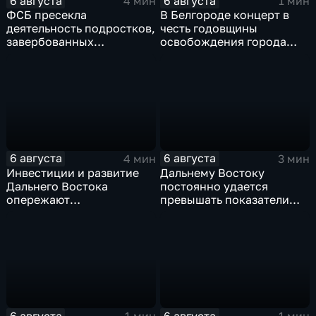
6 августа
6 августа
4 мин
1 мин
ФСБ пресекла
В Белгороде концерт в
деятельность подростков,
честь годовщины
завербованных
освобождения города
украинскими
продолжился несмотря
спецслужбами для
на блэкаут
терактов в России
6 августа
6 августа
4 мин
3 мин
Инвестиции и развитие
Дальнему Востоку
Дальнего Востока
постоянно удается
опережают
превышать показатели
среднероссийские
привлечения
показатели
инвестицийВ
6 августа
6 августа