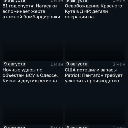
1 мин
1 мин
81 год спустя: Нагасаки
Освобождение Красного
вспоминает жертв
Кута в ДНР: детали
атомной бомбардировки
операции на
Добропольском
направлении
9 августа
9 августа
1 мин
3 мин
Ночные удары по
США истощили запасы
объектам ВСУ в Одессе,
Patriot: Пентагон требует
Киеве и других регионах
ускорить производство
Украины
9 августа
8 августа
5 мин
1 мин