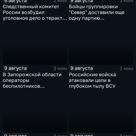
9 августа
9 августа
2 мин
1 мин
Следственный комитет
Бойцы группировки
России возбудил
"Север" доставили еще
уголовное дело о теракте
одну партию
после ночной атаки ВСУ
гуманитарного груза
на Белгород
9 августа
9 августа
3 мин
1 мин
В Запорожской области
Российские войска
операторы
атаковали цели в
беспилотников
глубоком тылу ВСУ
группировки "Восток"
планомерно уничтожают
технику и укрепления
ВСУ
9 августа
9 августа