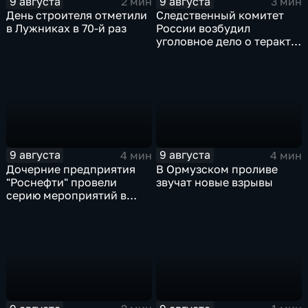
9 августа
9 августа
2 мин
3 мин
День строителя отметили
Следственный комитет
в Лужниках в 70-й раз
России возбудил
уголовное дело о теракте
после ночной атаки ВСУ
на Белгород
9 августа
9 августа
4 мин
4 мин
Дочерние предприятия
В Ормузском проливе
"Роснефти" провели
звучат новые взрывы
серию мероприятий в
поддержку коренных
народов Севера и
Дальнего Востока