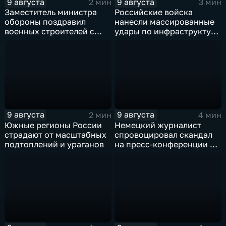
9 августа
9 августа
2 мин
3 мин
Заместитель министра
Российские войска
обороны поздравил
нанесли массированные
военных строителей с
удары по инфраструктуре
профессиональным
и складам беспилотников
праздником
в глубоком тылу ВСУ
9 августа
9 августа
2 мин
4 мин
Южные регионы России
Немецкий журналист
страдают от масштабных
спровоцировал скандал
подтоплений и ураганов
на пресс-конференции в
Сербии