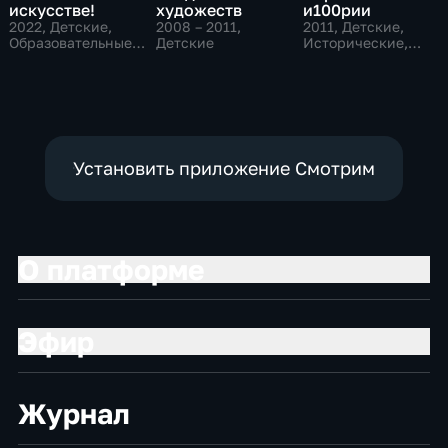
искусстве!
художеств
и100рии
2022
, Детские,
2008 – 2011
,
2011
, Детские,
Образовательные,
Детские
Исторические,
развлекательные
образовательные
Установить приложение Смотрим
О платформе
Эфир
Журнал