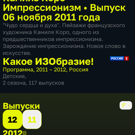
Импрессионизм
•
Выпуск
06 ноября 2011 года
"Чудо сердца и духа". Пейзажи французского
художника Камиля Коро, одного из
предшественников импрессионизма.
Зарождение импрессионизма. Новое слово в
искусстве.
Какое ИЗОбразие!
Программа
,
2011 – 2012
,
Россия
Детские
,
2 сезона, 117 выпусков
Выпуски
12
11
2012
2012