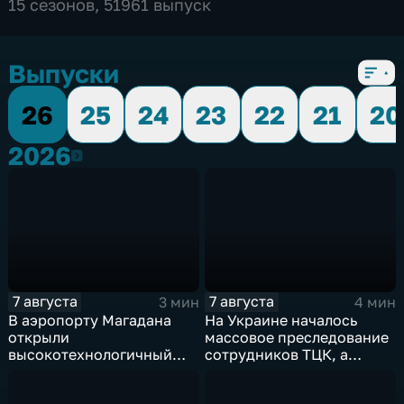
15 сезонов, 51961 выпуск
Выпуски
26
25
24
23
22
21
20
2026
2026
7 августа
7 августа
3 мин
4 мин
В аэропорту Магадана
На Украине началось
открыли
массовое преследование
высокотехнологичный
сотрудников ТЦК, а
грузовой терминал
военкоматы пополнят
бывшими заключенными