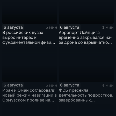
6 августа
6 августа
5 мин
1 мин
В российских вузах
Аэропорт Лейпцига
вырос интерес к
временно закрывался из-
фундаментальной физике
за дрона со взрывчаткой
и авиастроению на фоне
рядом с украинским
перехода к новой модели
грузовым самолетом
образования
6 августа
6 августа
5 мин
4 мин
Иран и Оман согласовали
ФСБ пресекла
новый режим навигации в
деятельность подростков,
Ормузском проливе на
завербованных
фоне нехватки
украинскими
боеприпасов у США
спецслужбами для
терактов в России