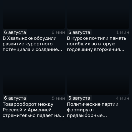
6 августа
6 августа
6 мин
1 мин
В Хвалынске обсудили
В Курске почтили память
развитие курортного
погибших во вторую
потенциала и создание
годовщину вторжения
медицинского кластера
ВСУ
6 августа
6 августа
5 мин
4 мин
Товарооборот между
Политические партии
Россией и Арменией
формируют
стремительно падает на
предвыборные
фоне курса Еревана на
программы на фоне роста
евроинтеграцию
электоральной
активности