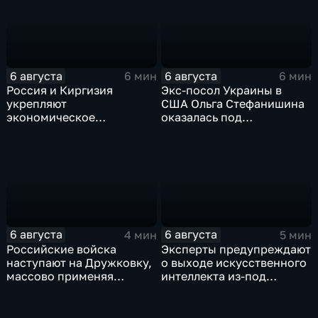
6 августа
6 августа
6 мин
6 мин
Россия и Киргизия
Экс-посол Украины в
укрепляют
США Ольга Стефанишина
экономическое
оказалась под
партнерство в рамках
следствием по делу о
Евразийского
коррупции
экономического союза
6 августа
6 августа
4 мин
5 мин
Российские войска
Эксперты предупреждают
наступают на Дружковку,
о выходе искусственного
массово применяя
интеллекта из-под
оптоволоконные дроны
контроля разработчиков