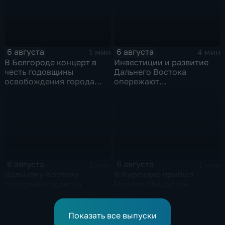
6 августа
6 августа
1 мин
4 мин
В Белгороде концерт в
Инвестиции и развитие
честь годовщины
Дальнего Востока
освобождения города
опережают
продолжился несмотря
среднероссийские
на блэкаут
показатели
6 августа
6 августа
3 мин
1 мин
Дальнему Востоку
В Киргизию прибыл
постоянно удается
Михаил Мишустин
превышать показатели
привлечения
инвестицийВ
Показать все выпуски