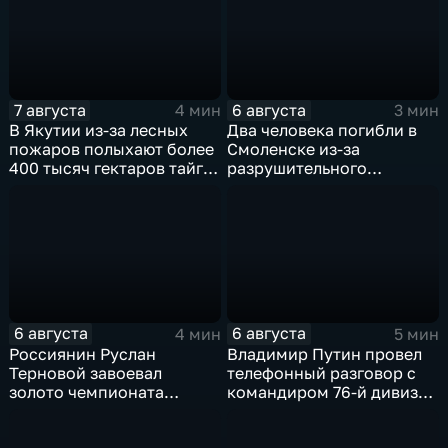
7 августа
6 августа
4 мин
3 мин
В Якутии из-за лесных
Два человека погибли в
пожаров полыхают более
Смоленске из-за
400 тысяч гектаров тайги,
разрушительного
зафиксировано 77 очагов
урагана, 15 тысяч
возгорания
жителей остались без
света
6 августа
6 августа
4 мин
5 мин
Россиянин Руслан
Владимир Путин провел
Терновой завоевал
телефонный разговор с
золото чемпионата
командиром 76-й дивизии
Европы в прыжках с 10-
ВДВ Абдулазизом
метровой вышки
Шихабидовым