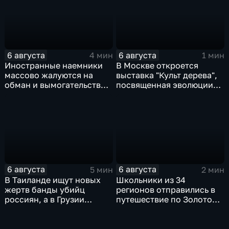
6 августа
6 августа
4 мин
1 мин
Иностранные наемники
В Москве откроется
массово жалуются на
выставка "Культ дерева",
обман и вымогательство
посвященная эволюции
со стороны
художественной
командования ВСУ
обработки древесины
6 августа
6 августа
5 мин
2 мин
В Таиланде ищут новых
Школьники из 34
жертв банды убийц
регионов отправились в
россиян, а в Грузии
путешествие по Золотому
фиксируют провокации
кольцу в рамках проекта
против туристов
"Кольцо Открытия"