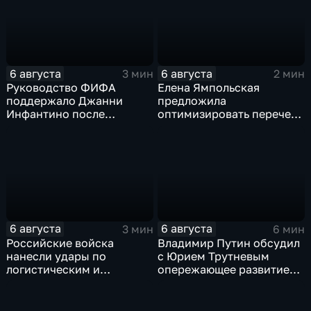
6 августа
6 августа
3 мин
2 мин
Руководство ФИФА
Елена Ямпольская
поддержало Джанни
предложила
Инфантино после
оптимизировать перечень
скандала с продажей
олимпиад для
прав на чемпионаты мира
поступления в вузы
6 августа
6 августа
3 мин
6 мин
Российские войска
Владимир Путин обсудил
нанесли удары по
с Юрием Трутневым
логистическим и
опережающее развитие
энергетическим объектам
Дальнего Востока
ВСУ