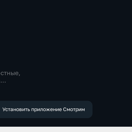
остные,
-
,
е
Установить приложение Смотрим