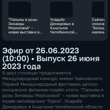
"Пальмы и розы
Усадьбе
Съёмки п
Зинаиды
Демидовых в
сезона п
Морозовой" –
Кыштыме
"Большие
новая выставка в
Челябинской
маленьки
музее-заповеднике
области вернут
начались 
"Горки"
исторический
"Мосфиль
облик
Эфир от 26.06.2023
(10:00)
•
Выпуск 26 июня
2023 года
В двух столицах продолжается
Международный конкурс имени Чайковского.
Первый Международный фестиваль детско-
юношеских фильмов подвёл итоги. "Пальмы и
розы Зинаиды Морозовой" – новая выставка в
музее-заповеднике "Горки". Усадьбе
Демидовых в Кыштыме Челябинской области