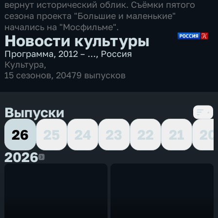
вернут исторический облик. Съёмки пятого
сезона проекта "Большие и маленькие"
начались на "Мосфильме".
Новости культуры
Программа
,
2012 – …
,
Россия
Культура
,
15 сезонов, 20479 выпусков
Выпуски
26
25
24
23
22
21
20
2026
2026