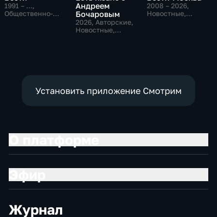
Андреем
1991 – …
,
2008 – 2026
,
Общественно-
Бочаровым
Новостные,
политические,
Общественно-
2026
, Авторские,
Социально-
политические,
Новостные,
экономические,
социально-
общественно-
новостные
экономические
политические
Установить приложение Смотрим
О платформе
Эфир
Журнал